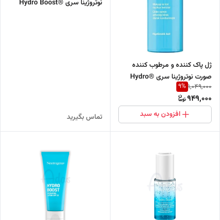
نوتروژینا سری ®Hydro Boost
ژل پاک کننده و مرطوب کننده
صورت نوتروژینا سری ®Hydro
9
%
1,049,000
Boost
949,000
افزودن به سبد
تماس بگیرید