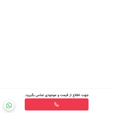
انتخابی بی‌دردسر و ایده‌آل برای روتین روزانه مراقبت از پوست تبدیل کرده
است، حتی برای پوست‌های حساس و مستعد تحریک.
نتیجه نهایی؟ پوستی کاملا پاک، رطوبت‌رسانی‌شده، نرم و شاداب که تنفس
سالم سلولی را تجربه می‌کند و برای مراحل بعدی مراقبت یا آرایش آماده است.
جهت اطلاع از قیمت و موجودی تماس بگیرید.