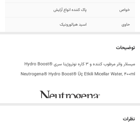
خواص
پاک کننده انواع آرایش
حاوی
اسید هیالورونیک
ساختار رایحه
بدون عطر
توضیحات
تاریخ تولید
2024
میسلار واتر مرطوب کننده و 3 کاره نوتروژینا سری ®Hydro Boost
اصالت کالا
اصل
Neutrogena® Hydro Boost® Üç Etkili Micellar Water, 400ml
ساخت کشور
یونان
نظرات