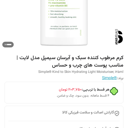
کرم مرطوب کننده سبک و آبرسان سیمپل مدل لایت |
مناسب پوست های چرب و حساس
Simple® Kind to Skin Hydrating Light Moisturiser, 125ml
برند:
®Simple
هر قسط با ترب‌پی:
۲۰۳٬۷۵۰
تومان
۴ قسط ماهانه. بدون سود، چک و ضامن.
گارانتی اصالت و سلامت فیزیکی کالا