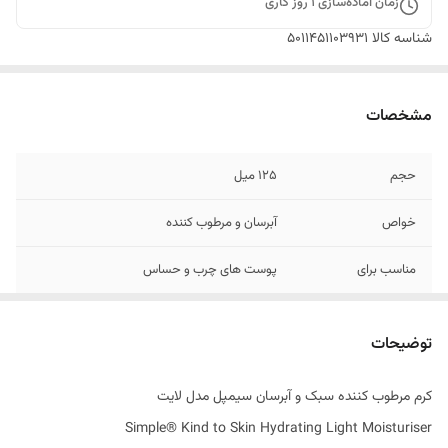
زمان آماده‌سازی
1
روز کاری
شناسه کالا
5011451103931
مشخصات
حجم
125 میل
خواص
آبرسان و مرطوب کننده
مناسب برای
پوست های چرب و حساس
تاریخ انقضاء
2027
توضیحات
اصالت کالا
اصل
کرم مرطوب کننده سبک و آبرسان سیمپل مدل لایت
ساخت کشور
مجارستان
Simple® Kind to Skin Hydrating Light Moisturiser