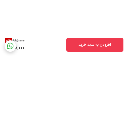
5
%
865,000
افزودن به سبد خرید
815,000
ترکیبات کلیدی Simple Light Moisturiser
برگشت به بالا
✔️
نیاسینامید (Vitamin B3)
با بهبود سد دفاعی پوست، کاهش التهاب و یکنواخت‌سازی رنگ چهره، به