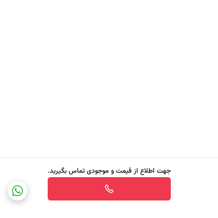
ویژگی های BYPHASSE® Lait Démaquillant Douceur Visage et
Yeux
- پاک کننده بسیار ملایم پوست
- مناسب پوست صورت و دور چشم
- حاوی ویتامین E و پرو ویتامین B5
جهت اطلاع از قیمت و موجودی تماس بگیرید.
- آبرسان و مرطوب کننده
- مناسب برای پاک کردن آرایش صورت و اطراف چشم
- خواص آنتی اکسیدانی