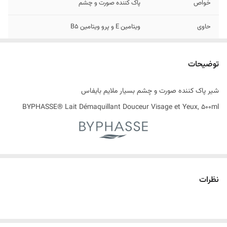
خواص
پاک کننده صورت و چشم
حاوی
ویتامین E و پرو ویتامین B5
تاریخ انقضاء
05/2026
توضیحات
اصالت کالا
اصل
شیر پاک کننده صورت و چشم بسیار ملایم بایفاس
ساخت کشور
اسپانیا
BYPHASSE® Lait Démaquillant Douceur Visage et Yeux, 500ml
پاک کننده های صورت اغلب محصولاتی هستند که برای پاک کردن آرایش
صورت ، چشم ها و لب ها طراحی شده اند. فرمول ملایم و غیر تحریک کننده
نظرات
آنها پوست را عمیقا تمیز می کند بدون اینکه آن را خشک یا تحریک کند. به طور
کلی برای انواع پوست ، حتی حساس ترین آنها توصیه می شود. پاک کننده
های صورت عموما شامل محصولاتی مانند ژل پاک کننده ، شستشوی صورت ،