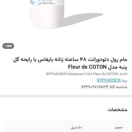
مام رول دئودورانت 48 ساعته زنانه بایفاس با رایحه گل
پنبه مدل Fleur de COTON
BYPHASSE® Déodorant 48H Fleur de COTON, 50ml
برند:
®BYPHASSE
شناسه کالا
8436097095124
مشخصات
حجم
50 میل