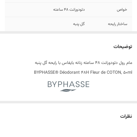
خواص
دئودورانت 48 ساعته
ساختار رایحه
گل پنبه
تاریخ انقضاء
04/2028
توضیحات
اصالت کالا
اصل
مام رول دئودورانت 48 ساعته زنانه بایفاس با رایحه گل پنبه
ساخت کشور
اسپانیا
BYPHASSE® Déodorant 48H Fleur de COTON, 50ml
حس پاکیزگی و آرامش همراه شما در طول روز
در سبک زندگی پرشتاب امروزی، احساس تازگی و اطمینان از خود، بیش از هر
نظرات
زمان دیگری اهمیت یافته است. دئودورانت‌های مام رول بایفاس با
فرمولاسیونی پیشرفته و اثربخشی 48 ساعته، محافظتی ماندگار در برابر تعریق