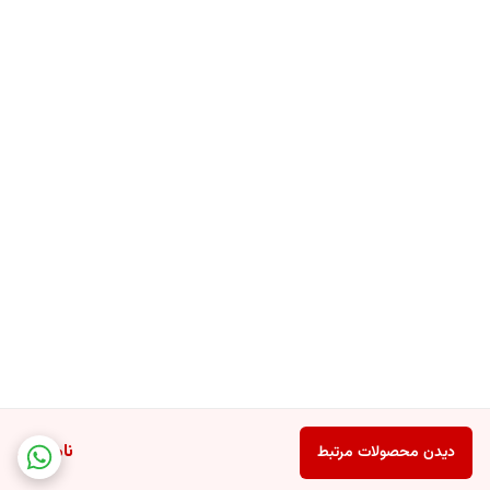
- برای رایحه قوی ‌تر و ماندگارتر تا 1 پیمانه کامل (حدود 50 گرم)
نکات ایمنی
- دور از دسترس کودکان نگه دارید
دانه‌های خوشبو کننده شبیه آبنبات یا اسمارتیز به نظر میرسند و ممکن است
برای کودکان وسوسه ‌برانگیز باشند. بلعیدن آنها خطرناک است.
- خوراکی نیستند
به هیچ عنوان نباید بلعیده شوند. در صورت بلعیدن ، بلافاصله به مراکز درمانی
مراجعه شود.
- مستقیما روی لباس های خشک استفاده نشود
دانه‌ ها برای استفاده در ماشین لباسشویی و در چرخه شستشو طراحی
شده‌اند و استفاده مستقیم روی لباس ممکن است باعث لکه‌گذاری یا آسیب
ناموجود
دیدن محصولات مرتبط
به بافت لباس ها شود.
- با پوست تماس نداشته باشد