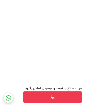
✔️ عملکرد همه‌جانبه و مناسب برای استفاده در تمامی مدل‌های ماشین
ظرفشویی مدرن و برنامه‌های شستشوی سریع یا آب سرد.
✔️ استفاده آسان و بدون دردسر، بدون نیاز به باز کردن یا شکستن، کافی است
کپسول را داخل دستگاه قرار دهید و تجربه‌ای بی‌نقص از شستشو داشته
باشید.
✔️ عطر طبیعی و دلنشین با رایحه تازه لیمو، حس تمیزی و طراوت را در فضای
ماشین ظرفشویی ایجاد می‌کند.
با Fairy Platinum Plus، شستشو تنها پاکیزگی نیست. این کپسول چندکاره
فراتر از انتظار عمل می‌کند، حتی سخت‌ترین لکه‌ها و چربی‌ها را از بین می‌برد،
از ایجاد رسوب جلوگیری کرده و ظروف شما را با درخششی حرفه‌ای و بدون
جهت اطلاع از قیمت و موجودی تماس بگیرید.
آسیب تحویل می‌دهد. تنها با یک کپسول، تجربه‌ای سریع، کامل و بی‌نقص از
شستشو خواهید داشت.