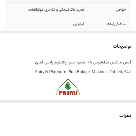
خواص
قدرت پاک‌کنندگی و لکه‌بری فوق‌العاده
ساختار رایحه
لیمویی
تاریخ تولید
2025
توضیحات
اصالت کالا
اصل
قرص ماشین ظرفشویی 65 عددی سری پلاتینوم پلاس فیری
به سفارش
ترکیه
Fairy® Platinum Plus Bulaşık Makinesi Tableti, 65'li
ساخت کشور
بلژیک
پاکیزگی فوق‌العاده، درخشش بی‌نظیر
نظرات
فقط با ®Fairy Platinum Plus
عملکرد واقعی ماشین ظرفشویی شما فراتر از انتخاب خود دستگاه، به