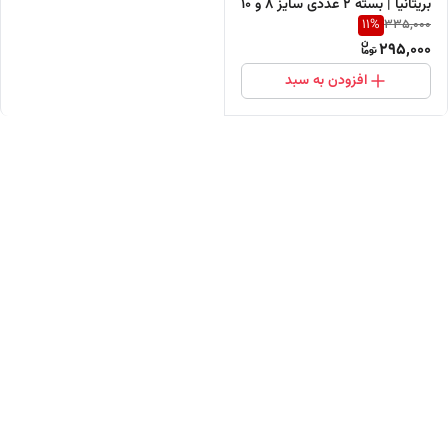
بریتانیا | بسته 2 عددی سایز 8 و 10
11
%
335,000
سانتیمتر
295,000
افزودن به سبد