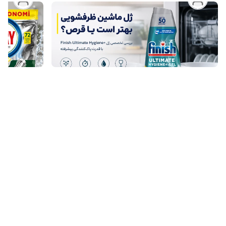
تیم تحریریه آداس استور
ژل ماشین ظرفشویی بهتر است یا قرص؟ بررسی تخصصی
ژل +Finish Ultimate Hygiene با فناوری پاک‌کنندگی
واقعی
پیشرفته