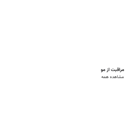
مراقبت از مو
مشاهده همه
4
%
4
%
725,000
745,000
695,000
715,000