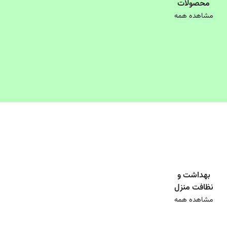
محصولات
مشاهده همه
17
%
6
%
289,000
749,000
239,000
699,000
بهداشت و
نظافت منزل
مشاهده همه