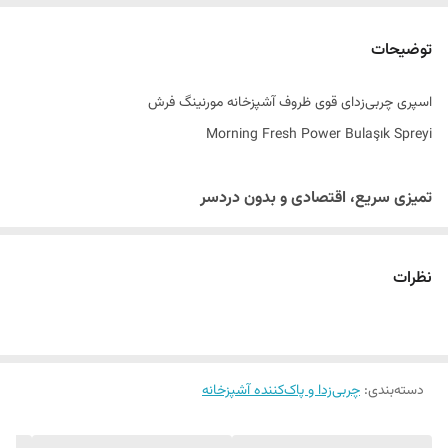
اصالت کالا
اصل
توضیحات
ساخت کشور
ترکیه
اسپری چربی‌زدای قوی ظروف آشپزخانه مورنینگ فرش
Morning Fresh Power Bulaşık Spreyi
تمیزی سریع، اقتصادی و بدون دردسر
یکی از مقرون‌به‌صرفه‌ترین و کاربردی‌ترین راهکارها برای از بین بردن چربی‌های
سرسخت روی ظروف، استفاده از اسپری چربی‌زدای جدید برند Morning
نظرات
Fresh با نام Power Bulaşık Spreyi است.
این محصول با فرمولاسیون قدرتمند خود، به‌طور موثر چربی، روغن و
آلودگی‌های باقی‌مانده روی انواع ظروف مانند شیشه‌ای، کریستال و استیل را
دسته‌بندی
:
چربی‌زدا و پاک‌کننده آشپزخانه
تجزیه کرده و سطح آن‌ها را برای شستشوی کامل آماده می‌کند.
اسپری چربی‌زدای مورنینگ فرش به شما کمک می‌کند قبل از قرار دادن ظروف