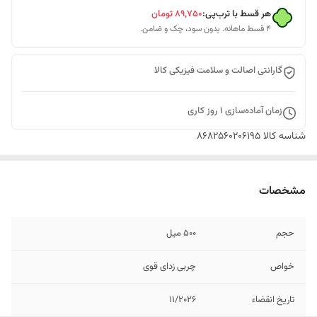
هر قسط با ترب‌پی:
۸۹٬۷۵۰
تومان
۴ قسط ماهانه. بدون سود، چک و ضامن.
گارانتی اصالت و سلامت فیزیکی کالا
زمان آماده‌سازی
1
روز کاری
شناسه کالا
8682560206195
مشخصات
حجم
500 میل
خواص
چربی زدای قوی
تاریخ انقضاء
11/2026