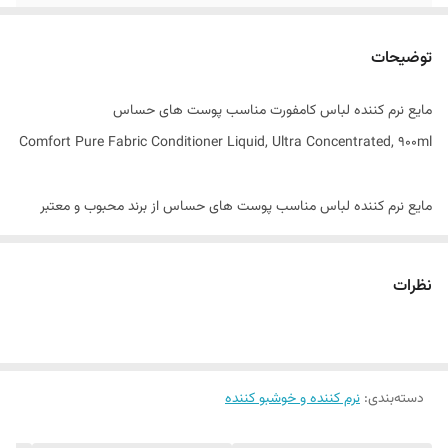
مناسب برای
60 بار شستشو
توضیحات
ساخت کشور
هلند
مایع نرم کننده لباس کامفورت مناسب پوست های حساس
Comfort Pure Fabric Conditioner Liquid, Ultra Concentrated, 900ml
مایع نرم کننده لباس مناسب پوست های حساس از برند محبوب و معتبر
کامفورت Comfort برای افرادی که پوست حساس و آلرژیک دارند طراحی شده
است و موجب حساسیت پوستی ، خارش و قرمزی و تحریک پوست نمی گردد.
نظرات
از نکات جالب دیگر این محصول ، بطری مایع نرم کننده صد در صد بازیافتی
است و آسیبی به محیط زیست نمی رساند و نسبت به محصولات مشابه گاز
گلخانه ایی کمتری ازاد می کند. مایع نرم کننده لباس کامفورت موجب حفظ
دسته‌بندی
:
رنگ و حفظ ظاهر لباس می گردد.
نرم کننده و خوشبو کننده
این مایع نرم کننده موجب راحتتر اتو کشیدن لباس می گردد به طوری که با یک