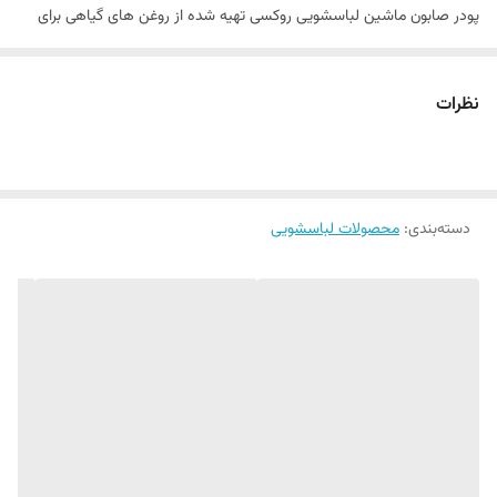
پودر صابون ماشین لباسشویی روکسی تهیه شده از روغن های گیاهی برای
شستشوی لباس های کودک در ماشین لباسشویی طراحی شده است.
ترکیبات با کیفیت آن در حین شستشو آسیبی به بافت لباس نمی رساند.
نظرات
عصاره اسطوخودوس بکار رفته در فرمولاسیون آن ، سبب خوشبو شدن
منحصر به فرد لباس ها می گردد. این محصول مخصوص شستشوی لباس
های کودک ، البسه ظریف و پرده های توری است. محتویات بکار رفته در آن در
دسته‌بندی
:
محصولات لباسشویی
آزمایشگاه های معتبر تست شده و فرمولاسیون غیر آلرژی زا و ضد حساسیت
آن تایید شده است. فاقد مواد حیوانی می باشد و برای استفاده در ماشین
لباسشویی مناسب است. قابلیت حل شدن سریع دارد و علاوه بر تمیز کردن
بی نقص لباس های کثیف کودک ، هیچگونه مواد اضافی در لابلای الیاف به
جا نمی گذارد.
این محصول به دلیل اینکه از مواد کاملا طبیعی و گیاهی تشکیل شده است
منجر به نرم و ابریشمی شدن بافت لباس ها می شود. این بهترین مزیت برای
انتخاب آن می باشد. زیرا مانع زبر شدن الیاف لباس ها می شود و بنابراین