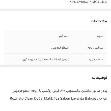
شناسه کالا
8690529518012
مشخصات
حجم
800 گرم
ساختار رایحه
اسطوخودوس
مناسب برای
لباس کودک ، البسه ظریف و پرده توری
سایر توضیحات
مناسب تا 26 بار شستشو
توضیحات
ساخت کشور
ترکیه
پودر صابون ماشین لباسشویی 800 گرمی روکسی با رایحه اسطوخودوس
Roxy Bio Clean Doğal Matik Toz Sabun Lavanta Bahçesi, 800gr