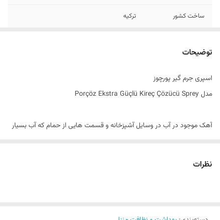
ساخت کشور
ترکیه
توضیحات
اسپری جرم گیر پورچوز
مدل Porçöz Ekstra Güçlü Kireç Çözücü Sprey
آهک موجود در آب در وسایل آشپزخانه و قسمت هایی از حمام که آب بسیار
زیاد مورد استفاده قرار می گیرد سبب ایجاد رسوبات آهکی و جرم می گردد.
رسوباتی که در انتهای وسایل آشپزخانه شکل می گیرند استفاده از محصول را
نظرات
دردسرساز و سخت می کنند. جرم شکل گرفته در کتری برقی ، سردوش ، ست
کتری و قوری و اتو که از وسایل پر استفاده هستند آن ها را غیرقابل استفاده
می کند. اسپری جرم گیر پورچوز محصولی از کشور ترکیه است و تاثیر بسیار