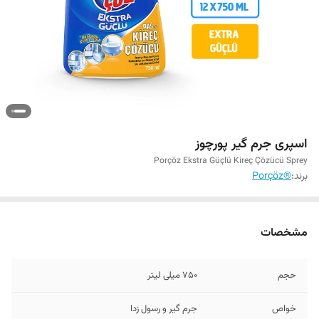
اسپری جرم گیر پورچوز
Porçöz Ekstra Güçlü Kireç Çözücü Sprey
برند:
®Porçöz
مشخصات
حجم
750 میلی لیتر
خواص
جرم گیر و رسول زدا