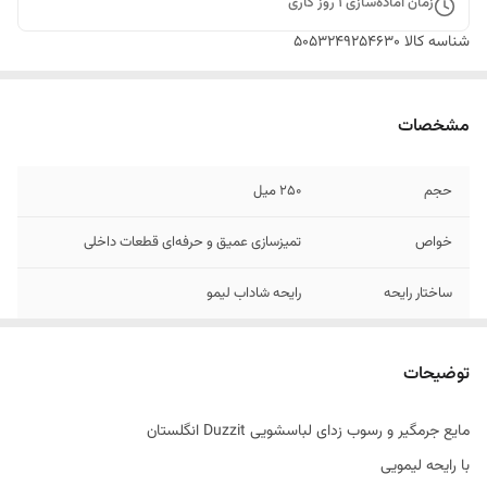
زمان آماده‌سازی
1
روز کاری
شناسه کالا
5053249254630
مشخصات
حجم
250 میل
خواص
تمیزسازی عمیق و حرفه‌ای قطعات داخلی
ساختار رایحه
رایحه شاداب لیمو
تاریخ انقضاء
08/2028
توضیحات
اصالت کالا
اصل
مایع جرمگیر و رسوب زدای لباسشویی Duzzit انگلستان
ساخت کشور
انگلستان
با رایحه لیمویی