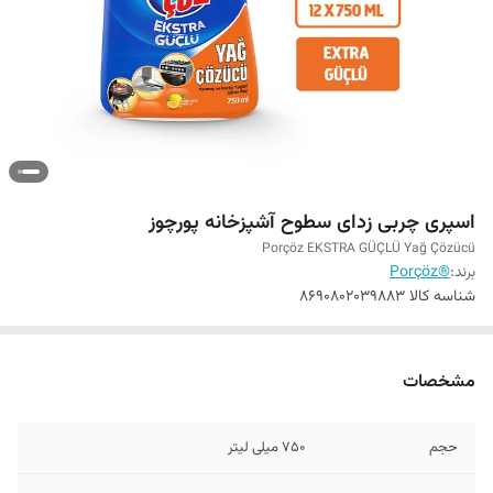
اسپری چربی زدای سطوح آشپزخانه پورچوز
Porçöz EKSTRA GÜÇLÜ Yağ Çözücü
برند:
®Porçöz
شناسه کالا
8690802039883
مشخصات
حجم
750 میلی لیتر