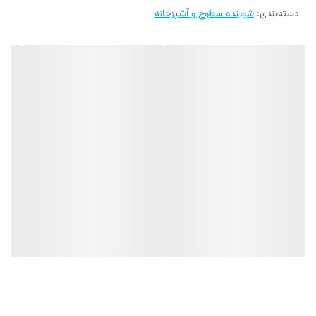
دسته‌بندی
:
شوینده سطوح و آشپزخانه
سرخ کن ، قابلمه ، هود ، سینک ظرفشویی ،
کابینت ، میز ، کاشی آشپزخانه و سطوح مرمری را دارد.
اسپری چربی زدای پورچوز سخت ترین و قدیمی ترین لکه های چربی را به
راحتی در چند ثانیه پاک می کند.
ویژگی های اسپری چربی زدای سطوح آشپزخانه پورچوز
- چربی زدای قوی
- لکه بر و براق کننده
- با رایحه لیمو
- مناسب برای انواع سطوح آشپزخانه