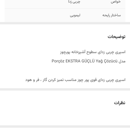
خواص
چربی زدا
ساختار رایحه
لیمویی
اصالت کالا
اصل
توضیحات
ساخت کشور
ترکیه
اسپری چربی زدای سطوح آشپزخانه پورچوز
مدل Porçöz EKSTRA GÜÇLÜ Yağ Çözücü
اسپری چربی زدای قوی پور چوز مناسب تمیز کردن گاز ، فر و هود
اسپری چربی زدا سطوح آشپزخانه پورچوز محصولی قدرتمند از شرکت ترکیه ای
پورچوز Porçöz می باشد.
نظرات
اسپری چربی زدا آشپزخانه پورچوز یک پاک کننده بسیار قوی برای سطوح روغنی
و چرب آشپزخانه با رایحه لیمو می باشد.
اسپری قدرتمند چربی زدا پورچوز ، قابلیت تمیز کردن سطوح اجاق گاز ، فر ،