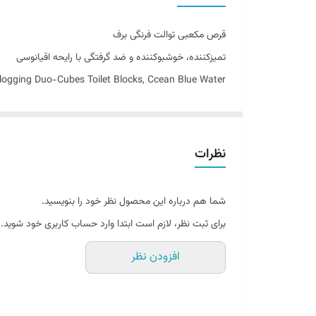
اصالت کالا
قرص مکعبی توالت فرنگی برف
ساخت کشور
تمیزکننده، خوشبوکننده و ضد گرفتگی با رایحه اقیانوسی
logging Duo-Cubes Toilet Blocks, Ccean Blue Water
نظرات
پاکیزگی مداوم، طراوت همیشگی با هر بار فل
در دنیای امروز که بهداشت سرویس بهداشتی نقش مهمی در سلا
شما هم درباره این محصول نظر خود را بنویسید.
رسوب جلوگیری کند و محیط را خوشبو نگه دارد.
برای ثبت نظر، لازم است ابتدا وارد حساب کاربری خود شوید.
قرص مکعبی توالت فرنگی n
افزودن نظر
در مسیر لوله‌ها جلوگیری می‌کند.
نتیجه؟ توالتی همیشه تمیز، خوشبو و با آب آبی‌رنگ که حس تا
این محصول انتخابی ایده‌آل برای کسانی است که به دنبال نظ