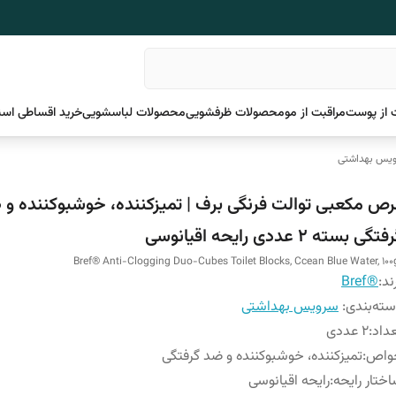
 از پوست
مراقبت از مو
محصولات ظرفشویی
محصولات لباسشویی
خرید اقساطی اسن
یس بهداشتی
رص مکعبی توالت فرنگی برف | تمیزکننده، خوشبوکننده و 
تگی بسته 2 عددی رایحه اقیانوسی
Bref® Anti-Clogging Duo-Cubes Toilet Blocks, Ccean Blue Water, 100
ند:
®Bref
ته‌بندی
:
سرویس بهداشتی
داد
:
2 عددی
واص
:
تمیزکننده، خوشبوکننده و ضد گرفتگی
ختار رایحه
:
رایحه اقیانوسی