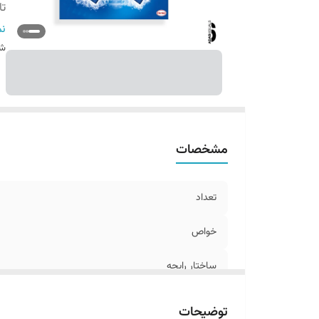
تا
اص
نم
س
شن
مشخصات
تعداد
خواص
ساختار رایحه
تاریخ تولید
توضیحات