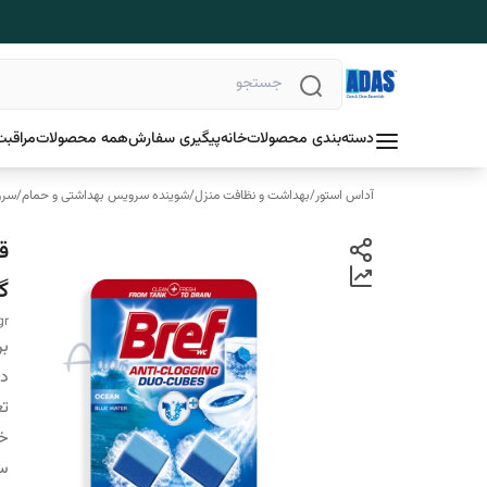
دسته‌بندی محصولات
خانه
پیگیری سفارش
همه محصولات
مراقبت
آداس استور
/
بهداشت و نظافت منزل
/
شوینده سرویس بهداشتی و حمام
/
سرو
ق
گرف
gr
بر
دس
تع
خ
سا