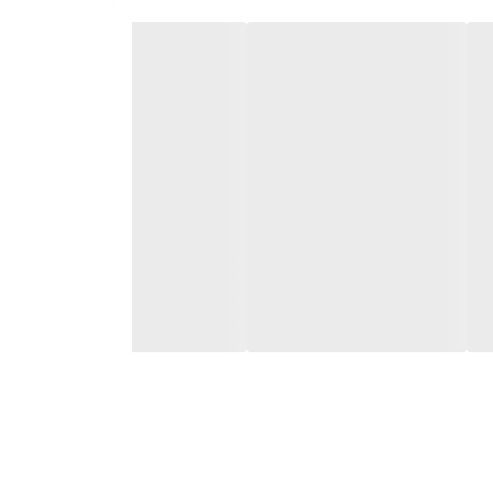
اگر از بوی ناخوشایند درون ماشین ظرفشویی پس از چند بار شستشو یا در زمان‌های بدون استفاده خسته شده‌اید، وقت آن رسیده که تجربه‌ای تازه و حرفه‌ای را با خوشبوکننده تخصصی برند Finish آغاز
 و طبیعی لیمو Lemon Sparkle، به‌گونه‌ای فرموله شده است که بدون ایجاد هرگونه اختلال در عملکرد دستگاه یا بر جای
ا بهره‌گیری از تکنولوژی کنترل انتشار رایحه، تنها هنگام