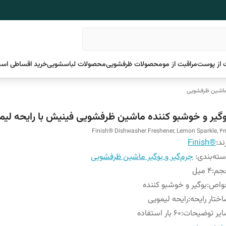
 از پوست
مراقبت از مو
محصولات ظرفشویی
محصولات لباسشویی
خرید اقساطی اسن
 ماشین ظرفشویی
وگیر و خوشبو کننده ماشین ظرفشویی فینیش با رایحه لیم
Finish® Dishwasher Freshener, Lemon Sparkle, 4
ند:
®Finish
ته‌بندی
:
جرم‌گیر و بوگیر ماشین ظرفشویی
جم
:
4 میل
واص
:
بوگیر و خوشبو کننده
ختار رایحه
:
رایحه لیمویی
یر توضیحات
:
60 بار استفاده