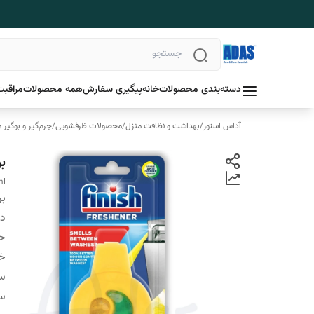
دسته‌بندی محصولات
خانه
پیگیری سفارش
همه محصولات
مراقبت
آداس استور
/
بهداشت و نظافت منزل
/
محصولات ظرفشویی
/
جرم‌گیر و بوگیر
ب
ml
بر
دس
ح
خ
سا
سا