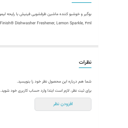
تاریخ تولید
بوگیر و خوشبو کننده ماشین ظرفشویی فینیش با رایحه لیمو
اصالت کالا
Finish® Dishwasher Freshener, Lemon Sparkle, 4ml
ساخت کشور
نظرات
طراوتی محسوس، تجربه‌ای تازه در شستشوی
شما هم درباره این محصول نظر خود را بنویسید.
ماشین ظرفشویی، اگرچه نماد پاکیزگی در آشپزخانه‌های مدر
برای ثبت نظر، لازم است ابتدا وارد حساب کاربری خود شوید.
یک محصول جانبی اما حیاتی، می‌تواند کیفیت تجربه‌ استفاد
افزودن نظر
درب ماشین ظرف‌شویی، تنها با رایحه‌ای دل‌انگیز و حس پاکی
با انتخاب shener