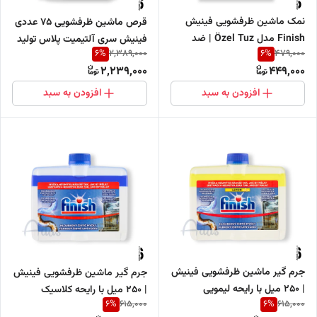
نمک ماشین ظرفشویی فینیش
قرص ماشین ظرفشویی 75 عددی
Finish مدل Özel Tuz | ضد
فینیش سری آلتیمیت پلاس تولید
6
%
6
%
2,389,000
479,000
رسوب و محافظ ماشین ظرفشویی
20۲۶
2,239,000
449,000
افزودن به سبد
افزودن به سبد
جرم گیر ماشین ظرفشویی فینیش
جرم گیر ماشین ظرفشویی فینیش
| 250 میل با رایحه لیمویی
| 250 میل با رایحه کلاسیک
6
%
6
%
615,000
615,000