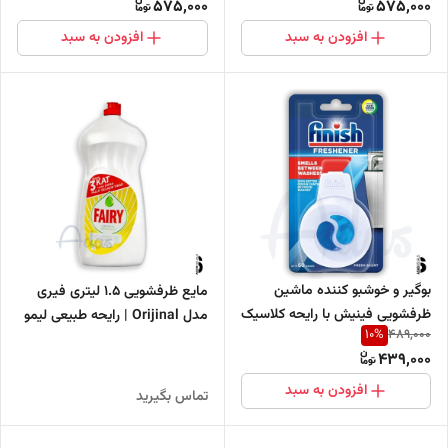
575,000
575,000
افزودن به سبد
افزودن به سبد
بوگیر و خوشبو کننده ماشین
مایع ظرفشویی 1.5 لیتری فیری
ظرفشویی فینیش با رایحه کلاسیک
مدل Orijinal | رایحه طبیعی لیمو
10
%
489,000
439,000
افزودن به سبد
تماس بگیرید