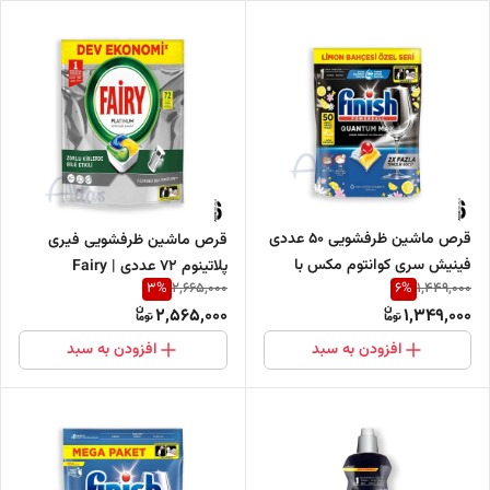
قرص ماشین ظرفشویی 50 عددی
قرص ماشین ظرفشویی فیری
فینیش سری کوانتوم مکس با
پلاتینوم 72 عددی | Fairy
3
%
6
%
2,665,000
1,449,000
رایحه لیمویی
Platinum قدرت چربی‌زدایی بالا
2,565,000
1,349,000
افزودن به سبد
افزودن به سبد