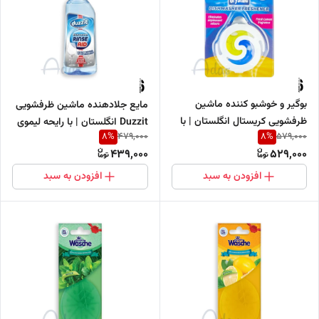
بوگیر و خوشبو کننده ماشین
مایع جلا‌دهنده ماشین ظرفشویی
ظرفشویی کریستال انگلستان | با
Duzzit انگلستان | با رایحه لیموی
8
%
8
%
479,000
579,000
رایحه لیمویی
تازه
439,000
529,000
افزودن به سبد
افزودن به سبد