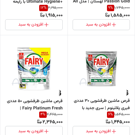
Passion Gold لهستان | مدل All
+Ultimate Hygiene با رایحه
12
%
9
%
2,195,000
1,745,000
in One SmartWash
لیمو | مناسب 50 بار شستشو
1,915,000
1,585,000
افزودن به سبد
افزودن به سبد
قرص ماشین ظرفشویی 30 عددی
قرص ماشین ظرفشویی 50 عددی
فیری پلاتینوم | سری جدید با
Fairy Platinum Fresh |
4
%
6
%
2,465,000
1,545,000
رایحه مرکباتی و لیمویی
شستشوی قدرتمند و درخشندگی
2,365,000
1,445,000
افزودن به سبد
افزودن به سبد