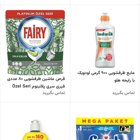
مایع ظرفشویی 900 گرمی لودویک
قرص ماشین ظرفشویی 80 عددی
با رایحه هلو
فیری سری پلاتینوم Özel Seri
تماس بگیرید
تماس بگیرید
تولید 2024