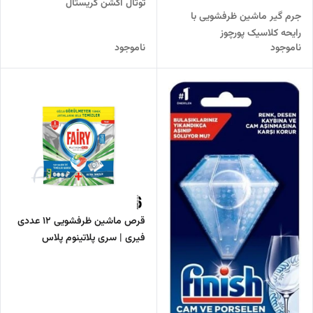
توتال اکشن کریستال
جرم گیر ماشین ظرفشویی با
رایحه کلاسیک پورچوز
ناموجود
ناموجود
قرص ماشین ظرفشویی 12 عددی
فیری | سری پلاتینوم پلاس