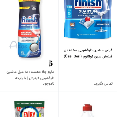
قرص ماشین ظرفشویی 100 عددی
فینیش سری کوانتوم (Özel Seri)
تاریخ تولید 2024
مایع جلا دهنده 800 میل ماشین
ظرفشویی فینیش | با رایحه
تماس بگیرید
ناموجود
کلاسیک