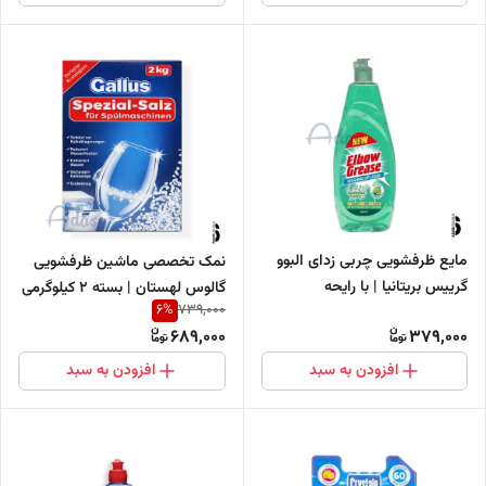
مایع ظرفشویی چربی زدای البوو
نمک تخصصی ماشین ظرفشویی
گرییس بریتانیا | با رایحه
گالوس لهستان | بسته 2 کیلوگرمی
6
%
739,000
اکالیپتوس
689,000
379,000
افزودن به سبد
افزودن به سبد