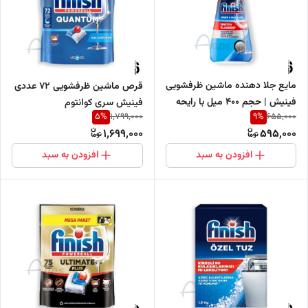
مایع جلا دهنده ماشین ظرفشویی
قرص ماشین ظرفشویی 72 عددی
فینیش | حجم 400 میل با رایحه
فینیش سری کوانتوم
5
%
9
%
1,799,000
655,000
کلاسیک
1,699,000
595,000
افزودن به سبد
افزودن به سبد