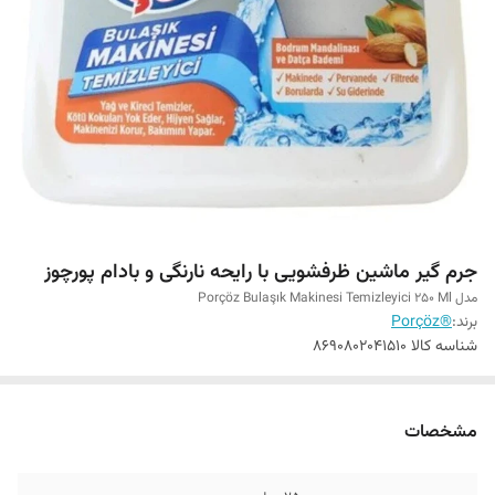
جرم گیر ماشین ظرفشویی با رایحه نارنگی و بادام پورچوز
مدل Porçöz Bulaşık Makinesi Temizleyici 250 Ml
برند:
®Porçöz
شناسه کالا
8690802041510
مشخصات