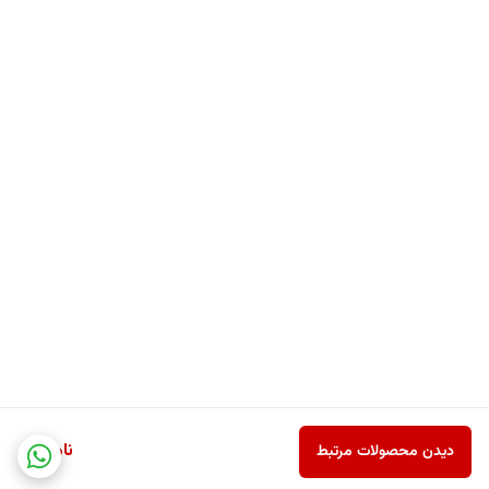
قطرات آب یا لکه روی ظروف وجود دارد. اینجاست که فناوری پیشرفته Finish
وارد عمل می‌شود و با بهبود فرآیند خشک شدن، از ایجاد هرگونه لکه یا رسوب
جلوگیری می‌کند.
در نهایت، نتیجه استفاده از این محصول، ظروفی براق، شیشه‌هایی شفاف و
تجربه‌ای حرفه‌ای‌تر و تمیزتر از شستشو در ماشین ظرفشویی خواهد بود.
ویژگی‌های Finish® Rinse & Shine Aid, Lemon Sparkle
براق‌کننده و درخشان‌کننده قوی ظروف
کمک به خشک شدن سریع‌تر و جلوگیری از لکه‌های آب
جلوگیری از ایجاد رد، رگه و لکه‌های سفید روی ظروف
محافظت از ظروف شیشه‌ای و کریستالی در برابر کدری
ناموجود
دیدن محصولات مرتبط
کاهش رسوبات آهکی و کمک به تمیزی بهتر ماشین ظرفشویی