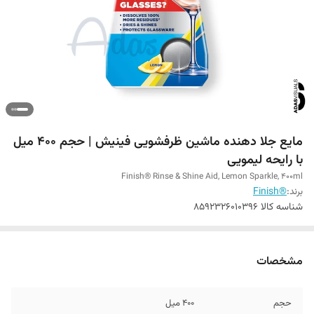
مایع جلا دهنده ماشین ظرفشویی فینیش | حجم 400 میل
با رایحه لیمویی
Finish® Rinse & Shine Aid, Lemon Sparkle, 400ml
برند:
®Finish
شناسه کالا
8592326010396
مشخصات
حجم
400 میل