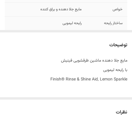
خواص
مایع جلا دهنده و براق کننده
ساختار رایحه
رایحه لیمویی
تاریخ تولید
12/2025
توضیحات
اصالت کالا
اصل
مایع جلا دهنده ماشین ظرفشویی فینیش
ساخت کشور
جمهوری چک
با رایحه لیمویی
Finish® Rinse & Shine Aid, Lemon Sparkle
نظرات
راز درخشش بی‌نقص ظروف بدون هیچ لکه‌ای