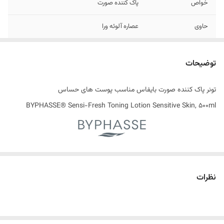
خواص
پاک کننده صورت
حاوی
عصاره آلوئه ورا
تاریخ انقضاء
10/2026
توضیحات
اصالت کالا
اصل
تونر پاک کننده صورت بایفاس مناسب پوست های حساس
ساخت کشور
اسپانیا
BYPHASSE® Sensi-Fresh Toning Lotion Sensitive Skin, 500ml
تونر بعنوان یکی از مراحل مهم در مراقبت از پوست صورت است که بعنوان یکی
از مراحل اساسی در روتین مراقبت از پوست بوده و اهمیت ویژه ای در احیا و
نظرات
تقویت پوست دارد. تونر پوست را تمیز می کند و با حفظ تعادل ph پوست ،
آن را برای استفاده از محصولات مرطوب کننده و مراقبتی بعدی آماده می کند.
همچنین تونر ها حاوی مواد آرام کننده و مرطوب کننده ای هستند که به