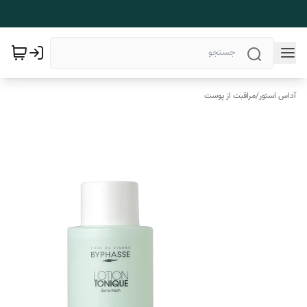
آداس استور
/
مراقبت از پوست