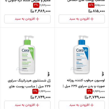
مناسب پوست های حساس
ملایم و طبیعی سنتلا کره جنوبی با
4
%
5
%
2,619,000
865,000
SPF50
2,489,000
815,000
افزودن به سبد
افزودن به سبد
لوسیون مرطوب کننده روزانه
ژل شستشوی هیدراتینگ سراوی
صورت و بدن سراوی 236 میل |
236 میل | مناسب پوست های
6
%
6
%
2,949,000
2,949,000
مناسب پوست خشک و نرمال
نرمال تا خشک
2,749,000
2,749,000
افزودن به سبد
افزودن به سبد