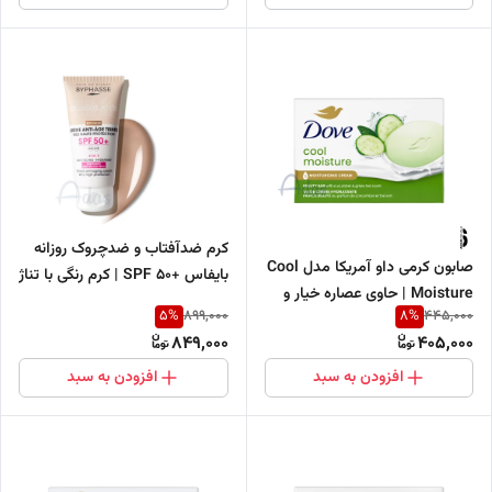
کرم ضدآفتاب و ضدچروک روزانه
صابون کرمی داو آمریکا مدل Cool
بایفاس +SPF 50 | کرم رنگی با تناژ
Moisture | حاوی عصاره خیار و
برنزه طبیعی BRONZE
5
%
8
%
899,000
445,000
چای سبز
849,000
405,000
افزودن به سبد
افزودن به سبد