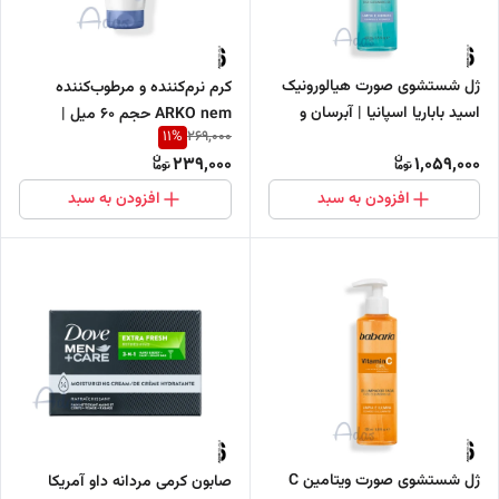
ژل شستشوی صورت هیالورونیک
کرم نرم‌کننده و مرطوب‌کننده
اسید باباریا اسپانیا | آبرسان و
ARKO nem حجم 60 میل |
11
%
269,000
پاک‌کننده پوست 200 میل
مناسب پوست‌های خشک
239,000
1,059,000
افزودن به سبد
افزودن به سبد
ژل شستشوی صورت ویتامین C
صابون کرمی مردانه داو آمریکا