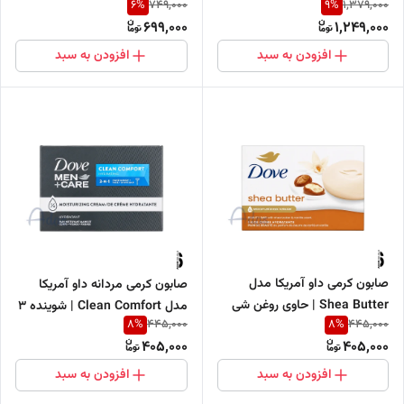
6
%
9
%
749,000
1,379,000
ضد خشکی پوست 150 میل
آکنه با سالیسیلیک اسید 200 میل
699,000
1,249,000
افزودن به سبد
افزودن به سبد
صابون کرمی داو آمریکا مدل
صابون کرمی مردانه داو آمریکا
Shea Butter | حاوی روغن شی
مدل Clean Comfort | شوینده ۳
8
%
8
%
445,000
445,000
باتر و رایحه وانیل
در ۱ صورت، بدن و مناسب اصلاح
405,000
405,000
افزودن به سبد
افزودن به سبد