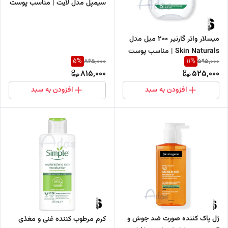
سیمپل مدل لایت | مناسب پوست
های چرب و حساس
میسلار واتر گارنیر 200 میل مدل
Skin Naturals | مناسب پوست
5
%
11
%
865,000
595,000
های حساس
815,000
525,000
افزودن به سبد
افزودن به سبد
ژل پاک کننده صورت ضد جوش و
کرم مرطوب کننده غنی و مغذی