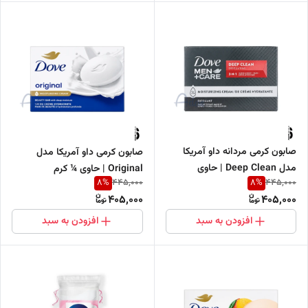
صابون کرمی مردانه داو آمریکا
صابون کرمی داو آمریکا مدل
مدل Deep Clean | حاوی
Original | حاوی ¼ کرم
8
%
8
%
445,000
445,000
دانه‌های پاک‌کننده مناسب صورت
مرطوب‌کننده مناسب صورت، بدن
405,000
405,000
و بدن
و دست
افزودن به سبد
افزودن به سبد