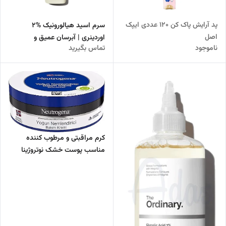
پد آرایش پاک کن 120 عددی ایپک
سرم اسید هیالورونیک %2
اصل
اوردینری | آبرسان عمیق و
ناموجود
تماس بگیرید
مرطوب‌کننده پوست
کرم مراقبتی و مرطوب کننده
مناسب پوست خشک نوتروژینا