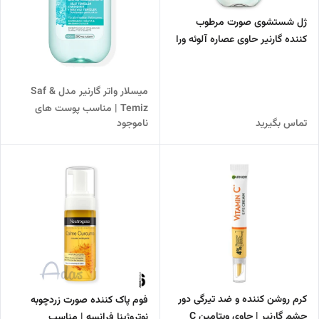
ژل شستشوی صورت مرطوب
کننده گارنیر حاوی عصاره آلوئه ورا
و اسید هیالورونیک
میسلار واتر گارنیر مدل Saf &
Temiz | مناسب پوست های
تماس بگیرید
ناموجود
چرب، مختلط و حساس
کرم روشن‌ کننده و ضد تیرگی دور
فوم پاک کننده صورت زردچوبه
چشم گارنیر | حاوی ویتامین C
نوتروژینا فرانسه | مناسب