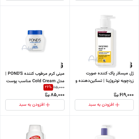
ژل میسلار پاک کننده صورت
مینی کرم مرطوب کننده POND'S |
زردچوبه نوتروژینا | تسکین‌دهنده و
مدل Cold Cream مناسب پوست
26
%
115,000
مناسب پوست‌های حساس
های خشک
85,000
619,000
افزودن به سبد
افزودن به سبد