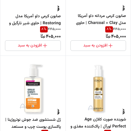
صابون کرمی مردانه داو آمریکا
صابون کرمی داو آمریکا مدل
مدل Charcoal + Clay | حاوی
Restoring | حاوی شیر نارگیل و
8
%
8
%
445,000
445,000
زغال فعال و خاک رس مناسب
گلبرگ یاس
405,000
405,000
صورت، بدن و اصلاح
افزودن به سبد
افزودن به سبد
شوینده صورت کلاژن Age
ژل شستشوی ضد جوش نوتروژینا |
Perfect لورآل | پاک‌کننده مغذی و
پاکسازی پوست چرب و مستعد