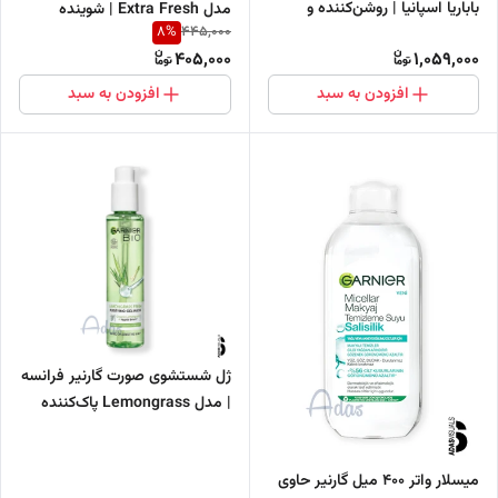
باباریا اسپانیا | روشن‌کننده و
مدل Extra Fresh | شوینده
8
%
445,000
پاک‌کننده پوست 200 میل
صورت و بدن با رایحه انرژی‌بخش و
405,000
1,059,000
طراوت‌بخش
افزودن به سبد
افزودن به سبد
ژل شستشوی صورت گارنیر فرانسه
| مدل Lemongrass پاک‌کننده
پوست چرب و مختلط
میسلار واتر 400 میل گارنیر حاوی