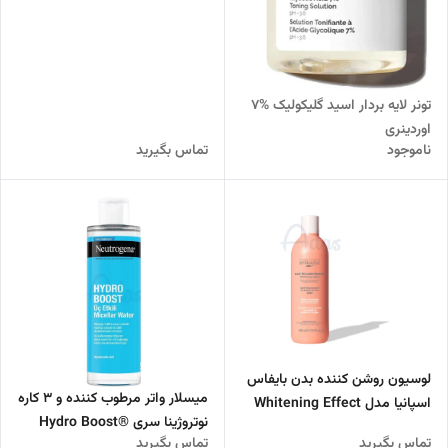
تونر لایه بردار اسید گلیکولیک %7
اوردینری
ناموجود
تماس بگیرید
لوسیون روشن کننده بدن بایفاس
میسلار واتر مرطوب کننده و 3 کاره
اسپانیا مدل Whitening Effect
نوتروژینا سری ®Hydro Boost
حاوی عصاره جو دوسر
تماس بگیرید
تماس بگیرید