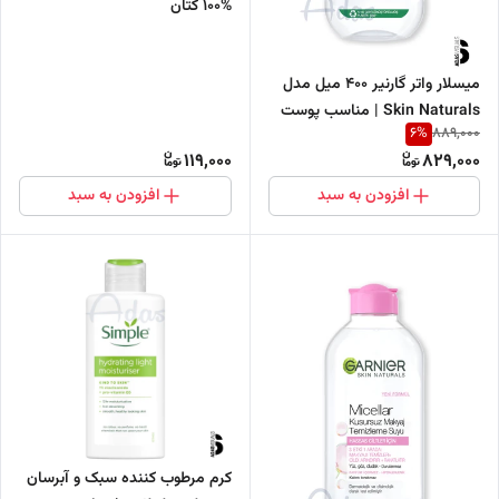
%100 کتان
میسلار واتر گارنیر 400 میل مدل
Skin Naturals | مناسب پوست
6
%
889,000
های حساس
119,000
829,000
افزودن به سبد
افزودن به سبد
کرم مرطوب کننده سبک و آبرسان