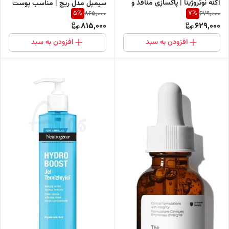
آکنه نوتروژینا | پاکسازی منافذ و
سیمپل مدل ریچ | مناسب پوست
5
%
7
%
865,000
679,000
کنترل چربی
های خشک و حساس
815,000
629,000
افزودن به سبد
افزودن به سبد