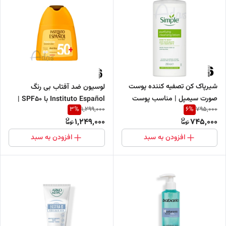
شیرپاک کن تصفیه کننده پوست
لوسیون ضد آفتاب بی رنگ
صورت سیمپل | مناسب پوست
Instituto Español با SPF50 |
3
%
6
%
1,299,000
795,000
های حساس
حاوی عصاره آلوئه ورا
1,249,000
745,000
افزودن به سبد
افزودن به سبد