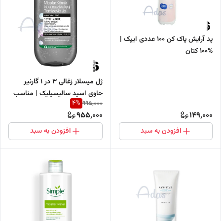
پد آرایش پاک کن 100 عددی ایپک |
%100 کتان
ژل میسلار زغالی 3 در 1 گارنیر
حاوی اسید سالیسیلیک | مناسب
4
%
995,000
پوست های مستعد جوش سرسیاه
955,000
149,000
افزودن به سبد
افزودن به سبد