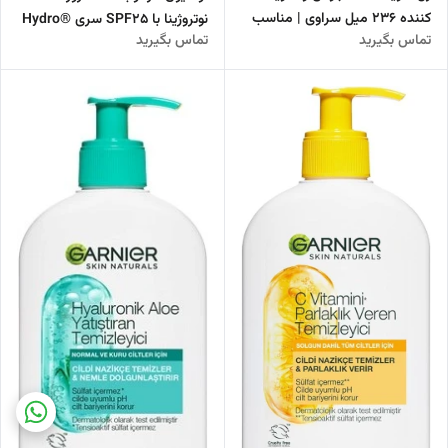
کننده 236 میل سراوی | مناسب
نوتروژینا با SPF25 سری ®Hydro
تماس بگیرید
تماس بگیرید
پوست های مستعد آکنه
Boost