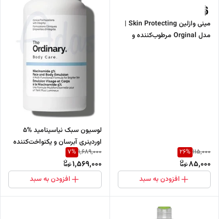
مینی وازلین Skin Protecting |
مدل Orginal مرطوب‌کننده و
نرم‌کننده
لوسیون سبک نیاسینامید %5
اوردینری آبرسان و یکنواخت‌کننده
7
%
26
%
1,689,000
115,000
رنگ پوست صورت و بدن
1,569,000
85,000
افزودن به سبد
افزودن به سبد