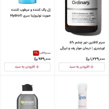
ژل پاک کننده و مرطوب کننده
صورت نوتروژینا سری ®Hydro
Boost
سرم کافئین دور چشم %5
اوردینری | درمان موثر پف و تیرگی
9
%
1,049,000
دور چشم
949,000
1,229,000
افزودن به سبد
افزودن به سبد