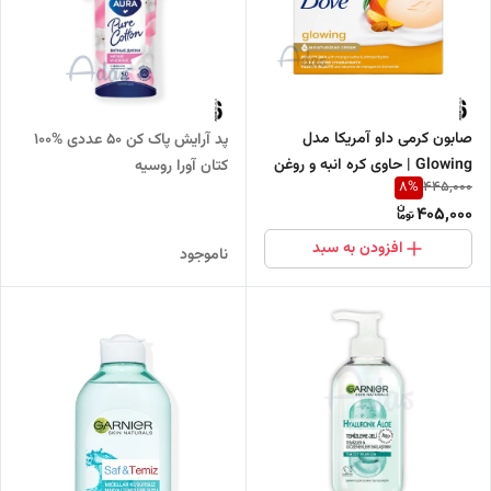
صابون کرمی داو آمریکا مدل
پد آرایش پاک کن 50 عددی %100
Glowing | حاوی کره انبه و روغن
کتان آورا روسیه
8
%
445,000
بادام شیرین
405,000
افزودن به سبد
ناموجود