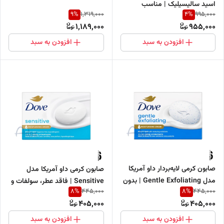
اسید سالیسیلیک | مناسب
9
%
4
%
1,319,000
995,000
پوست‌های چرب و مستعد آکنه
1,189,000
955,000
افزودن به سبد
افزودن به سبد
صابون کرمی لایه‌بردار داو آمریکا
صابون کرمی داو آمریکا مدل
مدل Gentle Exfoliating | بدون
Sensitive | فاقد عطر، سولفات و
8
%
8
%
445,000
445,000
سولفات و پارابن
پارابن مخصوص پوست حساس
405,000
405,000
افزودن به سبد
افزودن به سبد