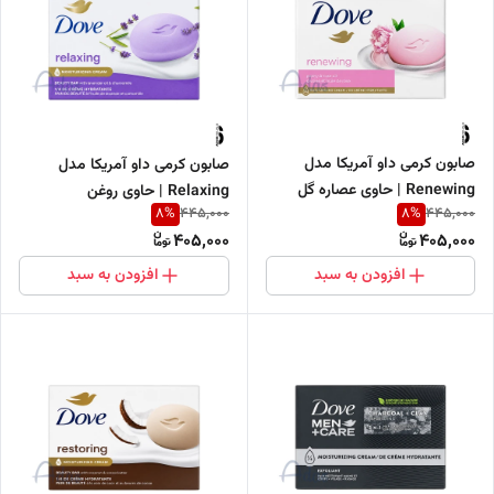
صابون کرمی داو آمریکا مدل
صابون کرمی داو آمریکا مدل
Renewing | حاوی عصاره گل
Relaxing | حاوی روغن
8
%
8
%
445,000
445,000
صدتومانی و روغن گل رز
اسطوخودوس و عصاره بابونه
405,000
405,000
افزودن به سبد
افزودن به سبد