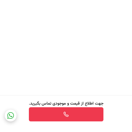
سازگار با محیط زیست لودویک با شستشوی همراه با دردسر ظروف
خداحافظی کنید. آن را امتحان کنید و تفاوت آن را در آشپزخانه خود ببینید!
ویژگی های ludwik® Washing - Up Liquid Aloe Vera
- قدرت شستشو و چربی زدایی عالی
- همراه با رایحه آلوئه ورا
- مایع بسیار غلیظ و کارآمد
- همراه با pH خنثی برای پوست
- پاک کردن لکه های سخت چربی
- درخشان کننده ظروف کریستالی
- تمیزی ظروف با کمترین چالش
جهت اطلاع از قیمت و موجودی تماس بگیرید.
- تست شده توسط متخصصان پوستی
لینک محصول در وبسایت رسمی لودویک