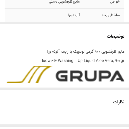
خواص
مایع ظرفشویی دستی
ساختار رایحه
آلوئه ورا
تاریخ انقضاء
06/2027
توضیحات
اصالت کالا
اصل
مایع ظرفشویی 900 گرمی لودویک با رایحه آلوئه ورا
ساخت کشور
لهستان
ludwik® Washing - Up Liquid Aloe Vera, 900gr
نظرات