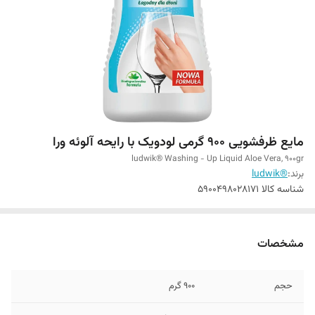
مایع ظرفشویی 900 گرمی لودویک با رایحه آلوئه ورا
ludwik® Washing - Up Liquid Aloe Vera, 900gr
برند:
®ludwik
شناسه کالا
5900498028171
مشخصات
حجم
900 گرم