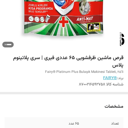
قرص ماشین ظرفشویی 65 عددی فیری | سری پلاتینوم
پلاس
Fairy® Platinum Plus Bulaşık Makinesi Tableti, 65'li
برند:
®FAIRY
شناسه کالا
8700216592758
مشخصات
تعداد
65 عدد