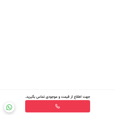
✔️ عملکرد همه‌جانبه و مناسب برای استفاده در تمامی مدل‌های ماشین
ظرفشویی مدرن و برنامه‌های شستشوی سریع یا آب سرد.
✔️ استفاده آسان و بدون دردسر، بدون نیاز به باز کردن یا شکستن، کافی است
کپسول را داخل دستگاه قرار دهید و تجربه‌ای بی‌نقص از شستشو داشته
باشید.
✔️ عطر طبیعی و دلنشین با رایحه تازه لیمو، حس تمیزی و طراوت را در فضای
ماشین ظرفشویی ایجاد می‌کند.
با Fairy Platinum Plus، شستشو تنها پاکیزگی نیست. این کپسول چندکاره
فراتر از انتظار عمل می‌کند، حتی سخت‌ترین لکه‌ها و چربی‌ها را از بین می‌برد،
از ایجاد رسوب جلوگیری کرده و ظروف شما را با درخششی حرفه‌ای و بدون
جهت اطلاع از قیمت و موجودی تماس بگیرید.
آسیب تحویل می‌دهد. تنها با یک کپسول، تجربه‌ای سریع، کامل و بی‌نقص از
شستشو خواهید داشت.