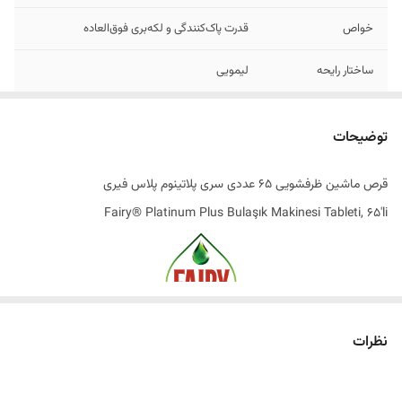
خواص
قدرت پاک‌کنندگی و لکه‌بری فوق‌العاده
ساختار رایحه
لیمویی
تاریخ تولید
2025
توضیحات
اصالت کالا
اصل
قرص ماشین ظرفشویی 65 عددی سری پلاتینوم پلاس فیری
به سفارش
ترکیه
Fairy® Platinum Plus Bulaşık Makinesi Tableti, 65'li
ساخت کشور
بلژیک
پاکیزگی فوق‌العاده، درخشش بی‌نظیر
نظرات
فقط با ®Fairy Platinum Plus
عملکرد واقعی ماشین ظرفشویی شما فراتر از انتخاب خود دستگاه، به