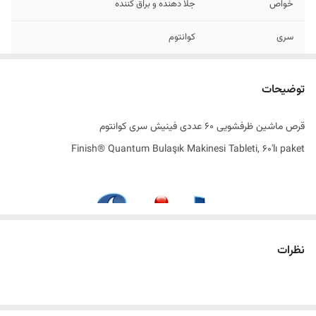
خواص
جلا دهنده و براق کننده
سری
کوانتوم
تاریخ تولید
2025
توضیحات
اصالت کالا
اصل
قرص ماشین ظرفشویی 60 عددی فینیش سری کوانتوم
به سفارش
ترکیه
Finish® Quantum Bulaşık Makinesi Tableti, 60'lı paket
ساخت کشور
لهستان
نظرات
تلاقی علم، فناوری و پاکیزگی در سطح مولکولی
در دنیای مدرن امروزی که سرعت و دقت در انجام امور روزمره اهمیت