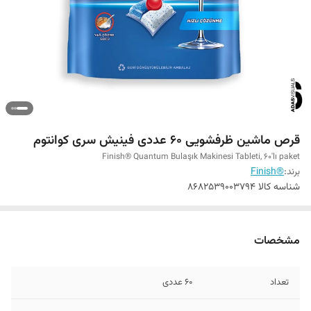
قرص ماشین ظرفشویی 60 عددی فینیش سری کوانتوم
Finish® Quantum Bulaşık Makinesi Tableti, 60'lı paket
برند:
®Finish
شناسه کالا
8682539003794
مشخصات
تعداد
60 عددی