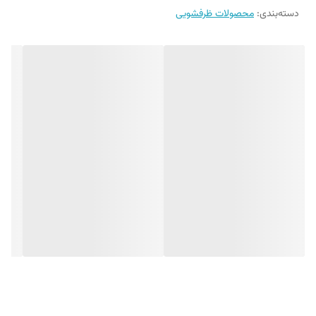
فزاینده‌ای یافته، شستشوی ظروف دیگر تنها یک کار خانگی ساده نیست، بلکه
دسته‌بندی
:
محصولات ظرفشویی
بخشی از فرایند بهداشت آشپزخانه و محافظت از سلامت خانواده به‌شمار
می‌رود. قرص های ماشین ظرفشویی فینیش کوانتوم (Finish Quantum)،
نماد تلفیق فناوری و عملکرد در حوزه شوینده‌های تخصصی ماشین ظرفشویی
است.
در میان طیف گسترده‌ شوینده‌های ماشین ظرفشویی، سری کوانتوم فینیش
(Finish Quantum) نقطه عطفی در مهندسی فرمولاسیون و عملکرد
پاک‌کنندگی به‌شمار می‌آید. این سری با تکیه بر فناوری پیشرفته‌ی Power Gel
+ Active Powder + Powerball، نه‌تنها یک محصول شوینده نیست، بلکه
پاسخی علمی و هوشمند به چالش‌های واقعی شستشوی ظروف در زندگی
مدرن است.
محصولات کوانتوم فینیش به‌گونه‌ای طراحی شده‌اند که در هر چرخه‌ شستشو،
فرایند چندمرحله‌ای پاکسازی، چربی‌زدایی، لکه‌بری و براق‌کنندگی را با دقت
میکروسکوپی اجرا کنند. عملکرد این قرص‌ها، به‌ویژه در شستشوی ظروف