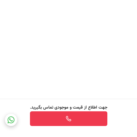
تجزیه و حذف کنند.
✔️
توپک Powerball براق‌کننده
در پایان، Powerball با آزادسازی مواد جلادهنده، ظروف شیشه‌ای، بلورین و
استیل را براق کرده و از ایجاد لکه‌های آب یا کدری جلوگیری می‌کند.
عملکرد هوشمند در سخت‌ترین شرایط
Finish Quantum حتی در سنگین‌ترین سیکل‌های شستشو و دمای پایین نیز
عملکردی موثر دارد و بدون بر جای گذاشتن رد یا لکه، ظروفتان را به‌طور کامل
تمیز و براق می‌کند. این ویژگی به‌ویژه برای خانواده‌های پرجمعیت، رستوران‌ها
یا کسانی که با ظروف چرب و حجم بالای شستشو مواجه هستند، بسیار مهم
و کاربردی است.
جهت اطلاع از قیمت و موجودی تماس بگیرید.
مزایای کلیدی Finish Quantum
✔️ بدون نیاز به پیش‌ شستشو حتی در ظروف بسیار چرب
✔️ پاک‌کنندگی قدرتمند با عملکرد چندمرحله‌ای هم‌زمان