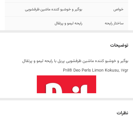
خواص
بوگیر و خوشبو کننده ماشین ظرفشویی
ساختار رایحه
رایحه لیمو و پرتقال
سایر توضیحات
فناوری Duo Power Experts
توضیحات
تاریخ تولید
06/2025
بوگیر و خوشبو کننده ماشین ظرفشویی پریل با رایحه لیمو و پرتقال
اصالت کالا
اصل
Pril® Deo Perls Limon Kokusu, 17gr
ساخت کشور
ترکیه
نظرات
رایحه‌ای ماندگار در دل پاکیزگی