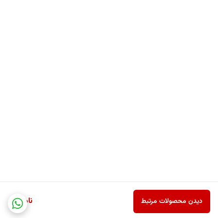
اگر به‌دنبال حس طراوت در هر بار استفاده از ماشین ظرفشویی خود هستید و
می‌خواهید از شر بوهای آزاردهنده خلاص شوید، Pril Deo Perls Limon
kokusu انتخابی هوشمندانه و حرفه‌ای برای شماست. این محصول با رایحه
مرکبات، عملکرد ماندگار و طراحی مدرن، رضایت‌خاطر کامل را برای شما و
خانواده‌تان فراهم خواهد کرد.
ویژگی ‌های Pril® Deo Perls Limon Kokusu
®Pril برند معتبر آلمانی 🇩🇪
تحت لیسانس Henkel AG & Co. KGaA
- فناوری Duo-Perls دارای دو محفظه فعال برای انتشار تدریجی و مستمر
ناموجود
دیدن محصولات مرتبط
رایحه