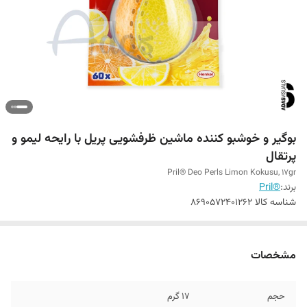
بوگیر و خوشبو کننده ماشین ظرفشویی پریل با رایحه لیمو و
پرتقال
Pril® Deo Perls Limon Kokusu, 17gr
برند:
®Pril
شناسه کالا
8690572401262
مشخصات
حجم
17 گرم