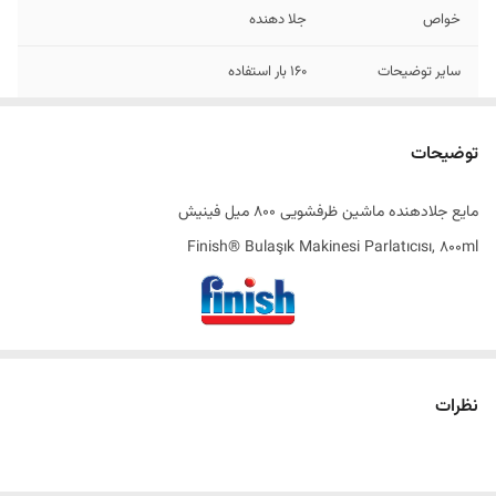
خواص
جلا دهنده
سایر توضیحات
160 بار استفاده
اصالت کالا
اصل
توضیحات
ساخت کشور
ترکیه
مایع جلادهنده ماشین ظرفشویی 800 میل فینیش
Finish® Bulaşık Makinesi Parlatıcısı, 800ml
مایع جلادهنده ماشین ظرفشویی فینیش یک محصولی عالی و کاربردی از
شرکت فینیش ®Finish می باشد. این مایع جلا دهنده یا براق کننده ، عموما
نظرات
لکه های آب بجا مانده در ظروف را از بین برده و باعث درخشش بیشتر ظروف
میشود. جلا دهنده فینیش باعث محافظت از ظروف کریستالی و شیشه ای
شده و از مات و کدر شدن ظروف جلوگیری می کند و همچنین در فرآیند خشک