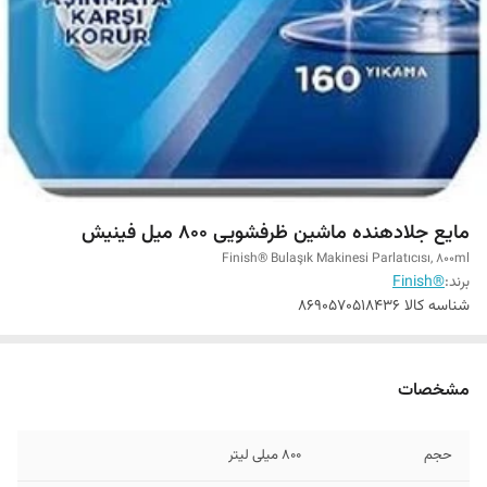
مایع جلادهنده ماشین ظرفشویی 800 میل فینیش
Finish® Bulaşık Makinesi Parlatıcısı, 800ml
برند:
®Finish
شناسه کالا
8690570518436
مشخصات
حجم
800 میلی لیتر