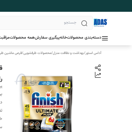
دسته‌بندی محصولات
خانه
پیگیری سفارش
همه محصولات
مراقبت
آداس استور
/
بهداشت و نظافت منزل
/
محصولات ظرفشویی
/
قرص ماشین ظر
ر
et
بر
دس
تع
خ
س