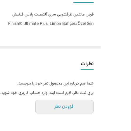
تاریخ تولید
قرص ماشین ظرفشویی سری آلتیمیت پلاس فینیش
به سفارش
Finish® Ultimate Plus, Limon Bahçesi Özel Seri
ساخت کشور
نظرات
تجربه‌ای بی‌نظیر از پاکیزگی و درخشندگی
با Finish Ultimate Plus
شما هم درباره این محصول نظر خود را بنویسید.
برای ثبت نظر، لازم است ابتدا وارد حساب کاربری خود شوید.
جلا دهندگی بی‌نظیر، حتی سخت‌ترین لکه‌ها، سوختگی‌های غ
افزودن نظر
نسخه ویژه Limon Bahçesi، علاوه بر 
تمیزی را ماندگار می‌سازد.