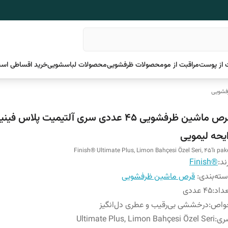
 از پوست
مراقبت از مو
محصولات ظرفشویی
محصولات لباسشویی
خرید اقساطی اسن
فشویی
قرص ماشین ظرفشویی 45 عددی سری آلتیمیت پلاس ف
ایحه لیمویی
Finish® Ultimate Plus, Limon Bahçesi Özel Seri, 45'lı pak
ند:
®Finish
ته‌بندی
:
قرص ماشین ظرفشویی
داد
:
45 عددی
واص
:
درخششی بی‌رقیب و عطری دل‌انگیز
ری
:
Ultimate Plus, Limon Bahçesi Özel Seri