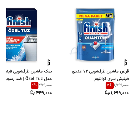
قرص ماشین ظرفشویی 72 عددی
فینیش سری کوانتوم
مدل Özel Tuz | ضد رسو
6
%
5
%
479,000
1,799,000
ماشین ظرفشویی
449,000
1,699,000