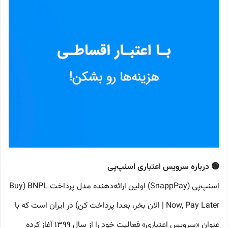
🟢 درباره سرویس اعتباری اسنپ‌پی
اسنپ‌پی (SnappPay) اولین ارائه‌دهنده مدل پرداخت BNPL (Buy
Now, Pay Later | الان بخر، بعدا پرداخت کن) در ایران است که با
عنوان «سرویس اعتباری» فعالیت خود را از سال 1399 آغاز کرده