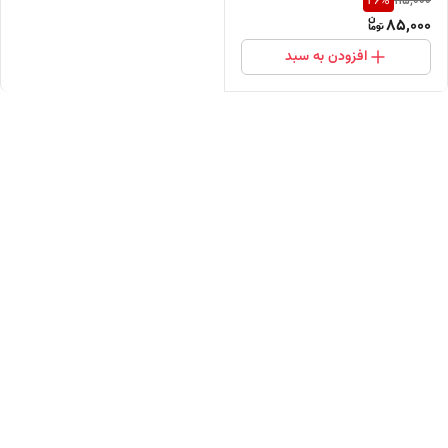
26
%
115,000
پوست های خشک
85,000
افزودن به سبد