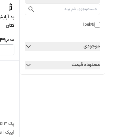
®İpek
کتان
149,000
موجودی
محدوده قیمت
ایپک ا