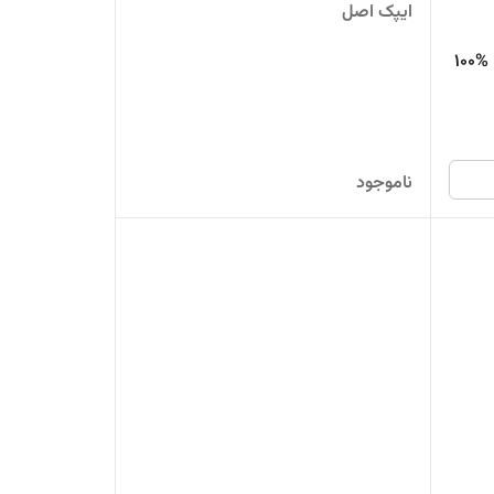
ایپک اصل
پد آرایش پاک کن 70 عددی ایپک | %100
ناموجود