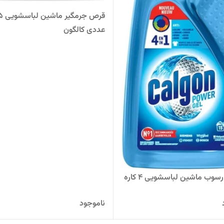
قرص جرمگیر م
عددی کالگون
ژل ضد رسوب ماشین لباسشویی 4 کاره
ناموجود