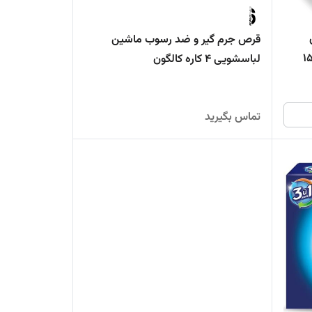
قرص جرم گیر و ضد رسوب ماشین
یی کالگون اسپانیا | بسته 15
لباسشویی 4 کاره کالگون
تماس بگیرید