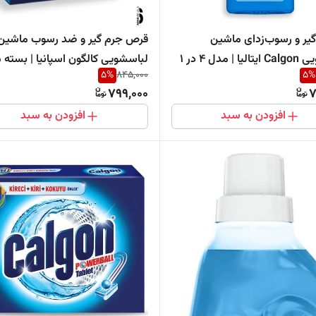
گیر و رسوب‌زدای ماشین
قرص جرم گیر و ضد رسوب ماشین
| مدل 4 در 1
لباسشو
5
%
845,000
5
%
عددی
799,000
7
افزودن به سبد
افزودن به سبد