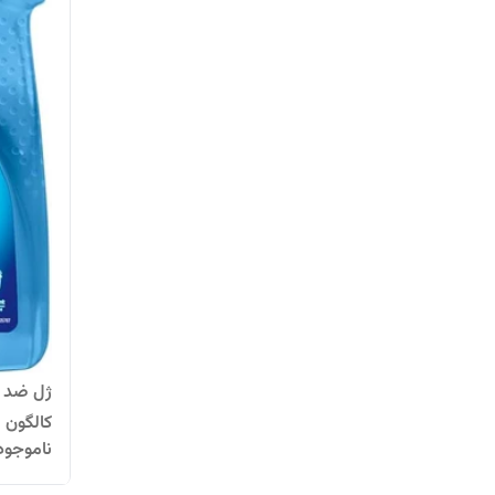
کالگون
ناموجود