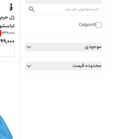
ژل جرم‌
®Calgon
لباسشویی Calgon ایتالیا 
849,000
99,000
موجودی
محدوده قیمت