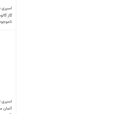
اسپری پ
ناموجود
einiger
اسپری ت
آلمان مدل einiger