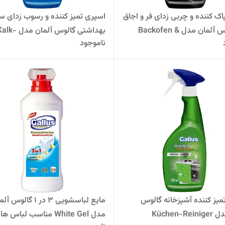
اک کننده و چربی زدای فر و اجاق
اسپری تمیز کننده و رسوب زدای 
گاز گالوس آلمان مدل Backofen &
بهداشتی گالوس آلمان مدل k
ناموجود
Reiniger
Grill-R
میز کننده آشپزخانه گالوس
مایع لباسشویی 3 در 1 گالوس 
Küchen-R
مدل White Gel مناسب لباس ه