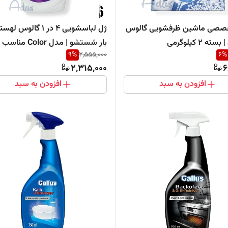
صصی ماشین ظرفشویی گالوس
ه 2 کیلوگرمی
بار شستشو | مدل Color مناسب
9
%
2,555,000
6
%
لباس‌های رنگی
2,315,000
6
افزودن به سبد
افزودن به سبد