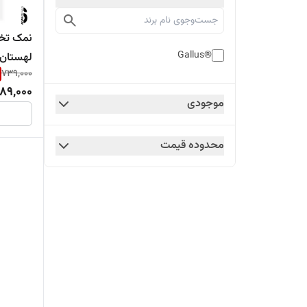
نمک تخ
®Gallus
لهستان | بست
739,000
89,000
موجودی
محدوده قیمت