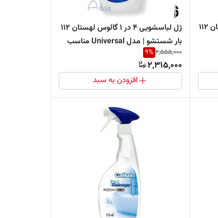
ژل لباسشویی 4 در 1 گالوس لهستان 112
ژل لباسشویی 4 در 1 گالوس لهستان 112
بار شستشو | مدل Universal مناسب
9
%
2,555,000
انواع لباس
2,315,000
افزودن به سبد