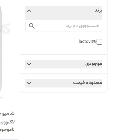
برند
®lactovit
موجودی
محدوده قیمت
شامپو ب
لاکتووی
ناموجود
بسیار 