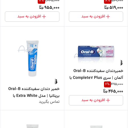
8
%
8
%
1,045,000
569,000
لثه 500 میل
955,000
519,000
افزودن به سبد
افزودن به سبد
خمیردندان سفیدکننده Oral-B
آلمان | سری Complete7 Plus با
6
%
495,000
طعم نعنا خنک
خمیر دندان سفیدکننده Oral-B
465,000
بریتانیا | مدل Extra White با
افزودن به سبد
تماس بگیرید
عصاره نعناع تازه