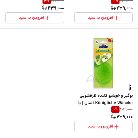
10
%
10
%
489,000
489,000
رایحه تازه لیمو
رایحه خنک و تازه نعناع
439,000
439,000
افزودن به سبد
افزودن به سبد
بوگیر و خوشبو کننده ظرفشویی
Königliche Wäsche آلمان | با
10
%
489,000
رایحه تازه سیب
439,000
افزودن به سبد