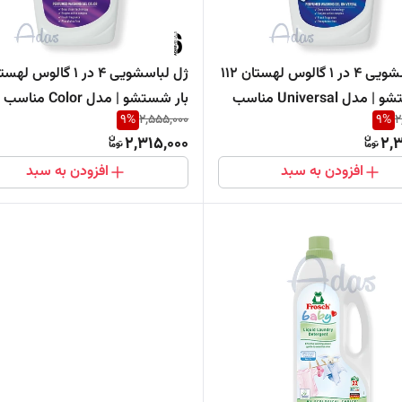
ژل لباسشویی 4 در 1 گالوس لهستان 112
بار شستشو | مدل Universal مناسب
بار شستشو | مدل Color مناسب
9
%
2,555,000
9
%
2
اس
لباس‌های رنگی
2,315,000
2,3
افزودن به سبد
افزودن به سبد