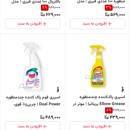
منظوره 100 عددی فیری | مدل
باکتریال 100 عددی فیری | مدل
8
%
3
%
689,000
589,000
Power Wipes
Platinum
629,000
569,000
افزودن به سبد
افزودن به سبد
اسپری پاک‌کننده چندمنظوره
اسپری فوم پاک کننده چندمنظوره
Elbow Grease بریتانیا | موثر در
Dual Power | چربی‌زدا قوی،
8
%
479,000
از بین بردن چربی و آلودگی‌
حاوی سفیدکننده
489,000
439,000
افزودن به سبد
افزودن به سبد