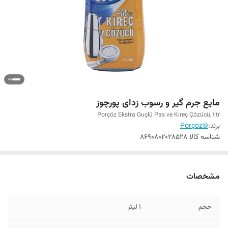
مایع جرم گیر و رسوب زدای پورچوز
Porçöz Ekstra Guçlü Pas ve Kireç Çözücü, 1ltr
برند:
®Porçöz
شناسه کالا
8690802028528
مشخصات
حجم
1 لیتر