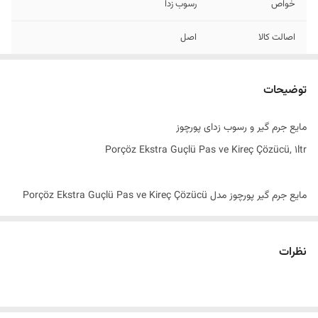
خواص
رسوب زدا
اصالت کالا
اصل
ساخت کشور
ترکیه
توضیحات
مایع جرم گیر و رسوب زدای پورچوز
Porçöz Ekstra Guçlü Pas ve Kireç Çözücü, 1ltr
مایع جرم گیر پورچوز مدل Porçöz Ekstra Guçlü Pas ve Kireç Çözücü
محصولی قدرتمند از شرکت ترکیه ای پورچوز می باشد. این محلول قدرتمند جرم
گیر پورچوز برای جرم گیری و رفع رسوب و رفع زنگ زدگی کتری و قوری ، کتری
نظرات
برقی ، کابین دوش ، سردوش ، روشویی ، توالت فرنگی ، سطوح کاشی و
سرامیک ، وان حمام و سطوح شیشه ای ، محصولی ایده آل است و بسیار
کاربردی می باشد. مایع جرم گیر پورچوز بر خلاف جرم گیر های رایج که بوی