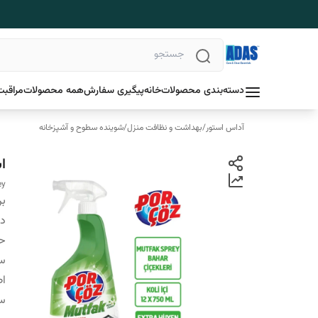
دسته‌بندی محصولات
خانه
پیگیری سفارش
همه محصولات
مراقبت
آداس استور
/
بهداشت و نظافت منزل
/
شوینده سطوح و آشپزخانه
ا
ey
بر
دس
ح
سا
اص
س