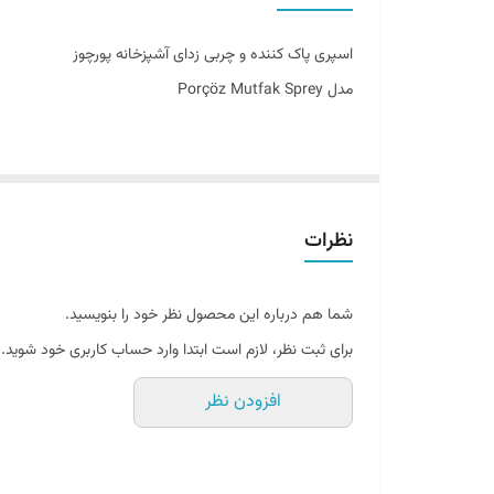
مناسب برای
اسپری پاک کننده و چربی زدای آشپزخانه پورچوز
مدل Porçöz Mutfak Sprey
اسپری گاز پاک کن پورچوز یک چربی زدای عالی از برند معتبر پ
به راحتی چرب و کثیف می شود. سرریز شدن شیر در حال جوش 
لکه ها و چربی در تمام سطح آشپزخانه به خصوص روی هود و گا
نظرات
قوی می تواند کار در آشپزخانه را راحت تر کند. با اسپری پا
کننده پورچوز غلیظ می باشد. شما با یک بار اسپری کردن روی
شما هم درباره این محصول نظر خود را بنویسید.
اسپری همه کاره تبدیل کرده است. با خیال آسوده می توانی
برای ثبت نظر، لازم است ابتدا وارد حساب کاربری خود شوید.
افزودن نظر
ویژگی های اسپری پاک کننده و چربی زدای آشپزخانه پورچو
- حاوی مایع لباسشویی
- قدرت تمیز کنندگی بالا