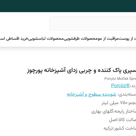
 از پوست
مراقبت از مو
محصولات ظرفشویی
محصولات لباسشویی
خرید اقساطی اسن
سپری پاک کننده و چربی زدای آشپزخانه پورچوز
Porçöz Mutfak Spr
ند:
®Porçöz
ته‌بندی
:
شوینده سطوح و آشپزخانه
جم
:
750 میلی لیتر
ختار رایحه
:
گلهای بهاری
الت کالا
:
اصل
اخت کشور
:
ترکیه