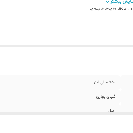
اسب برای
:
آشپزخانه
ایش بیشتر
اسه کالا
8690802038619
750 میلی لیتر
گلهای بهاری
اصل
ترکیه