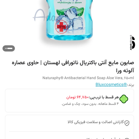
صابون مایع آنتی باکتریال ناتورافی لهستان | حاوی عصاره
آلوئه ورا
Naturaphy® Antibacterial Hand Soap Aloe Vera, 650ml
برند:
®Bluxcosmetics
هر قسط با ترب‌پی:
۶۴٬۷۵۰
تومان
۴ قسط ماهانه. بدون سود، چک و ضامن.
گارانتی اصالت و سلامت فیزیکی کالا