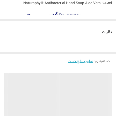
Naturaphy® Antibacterial Hand Soap Aloe Vera, 650ml
نظرات
پاکیزگی عمیق با لطافت طبیعی آلوئه ورا
پوست دست ‌ها، خط مقدم مراقبت از سلامت بدن است و سزاوار بیشترین
توجه و محافظت.
دسته‌بندی
:
صابون مایع دست
صابون مایع آنتی ‌باکتریال ناتورافی با فرمولاسیونی ملایم و موثر، غنی‌ شده با
عصاره آلوئه ورا، راهکاری هوشمندانه برای شستشویی است که هم پاک‌
کنندگی کامل را تضمین می‌ کند و هم لطافت و رطوبت پوست را حفظ می‌
نماید.
آلوئه ‌ورا با خواص تسکین ‌دهنده، آبرسان و ضد التهاب خود، این محصول را
به گزینه‌ای ایده‌آل برای مصرف روزانه تبدیل کرده است ، بدون خشک شدن یا
تحریک پوست، حتی در استفاده ‌های مکرر.