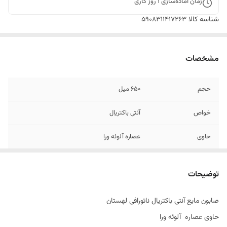
زمان آماده‌سازی
1
روز کاری
شناسه کالا
5908311417263
مشخصات
حجم
650 میل
خواص
آنتی باکتریال
حاوی
عصاره آلوئه ورا
تاریخ تولید
04/2025
توضیحات
اصالت کالا
اصل
صابون مایع آنتی باکتریال ناتورافی لهستان
ساخت کشور
لهستان
حاوی عصاره آلوئه ورا