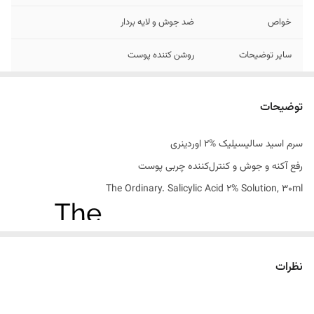
خواص
ضد جوش و لایه بردار
سایر توضیحات
روشن کننده پوست
مناسب برای
پوست های مستعد آکنه
توضیحات
تاریخ تولید
2024
سرم اسید سالیسیلیک %2 اوردینری
اصالت کالا
اصل
رفع آکنه و جوش و کنترل‌کننده چربی پوست
ساخت کشور
کانادا
The Ordinary. Salicylic Acid 2% Solution, 30ml
نظرات
اسید سالیسیلیک
دشمن جوش و منافذ مسدود پوست!