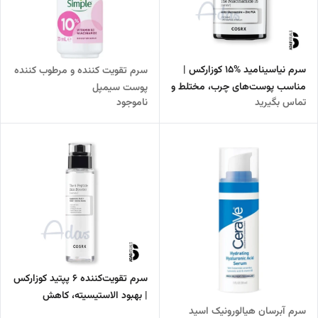
سرم نیاسینامید %15 کوزارکس |
سرم تقویت کننده و مرطوب کننده
مناسب پوست‌های چرب، مختلط و
پوست سیمپل
تماس بگیرید
ناموجود
مستعد آکنه
سرم تقویت‌کننده 6 پپتید کوزارکس
| بهبود الاستیسیته، کاهش
سرم آبرسان هیالورونیک اسید
چین‌وچروک