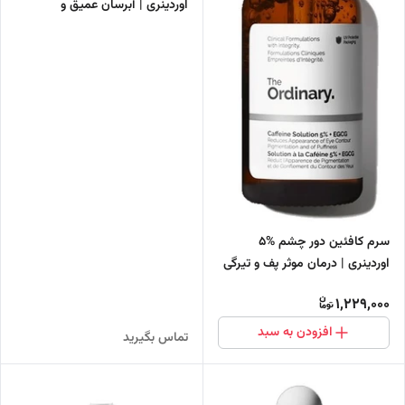
اوردینری | آبرسان عمیق و
مرطوب‌کننده پوست
سرم کافئین دور چشم %5
اوردینری | درمان موثر پف و تیرگی
دور چشم
1,229,000
افزودن به سبد
تماس بگیرید