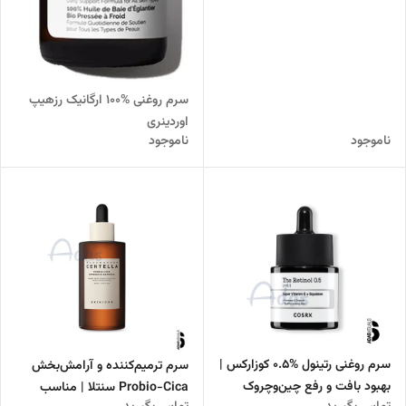
سرم روغنی %100 ارگانیک رزهیپ
اوردینری
ناموجود
ناموجود
سرم روغنی رتینول %0.5 کوزارکس |
سرم ترمیم‌کننده و آرامش‌بخش
بهبود بافت و رفع چین‌وچروک
Probio-Cica سنتلا | مناسب