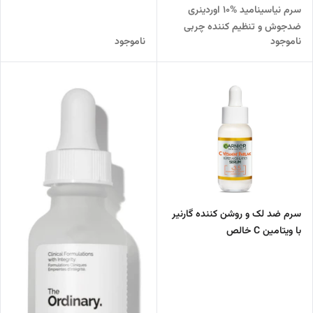
سرم نیاسینامید %10 اوردینری
ضدجوش و تنظیم کننده چربی
ناموجود
ناموجود
پوست
سرم ضد لک و روشن‌ کننده گارنیر
با ویتامین C خالص