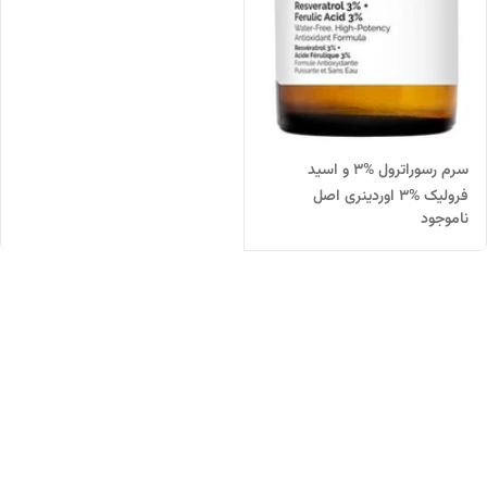
سرم رسوراترول %3 و اسید
فرولیک %3 اوردینری اصل
ناموجود