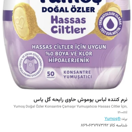
نرم کننده لباس یوموش حاوی رایحه گل یاس
Yumoş Doğal Özler Konsantre Çamaşır Yumuşatıcısı Hassas Ciltler İçin,
1200ml
برند:
®Yumoş
شناسه کالا
8690637973192