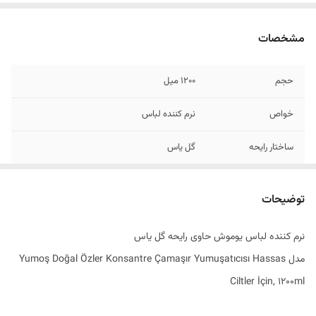
مشخصات
حجم
1200 میل
خواص
نرم کننده لباس
ساختار رایحه
گل یاس
مناسب برای
50 بار شستشو
توضیحات
ساخت کشور
ترکیه
نرم کننده لباس یوموش حاوی رایحه گل یاس
مدل Yumoş Doğal Özler Konsantre Çamaşır Yumuşatıcısı Hassas
Ciltler İçin, 1200ml