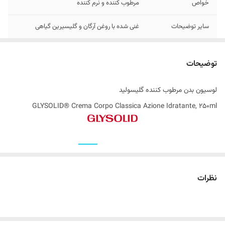
خواص
مرطوب کننده و نرم کننده
سایر توضیحات
غنی شده با روغن آرگان و گلیسیرین گیاهی
اصالت کالا
اصل
توضیحات
ساخت کشور
ایتالیا
لوسیون بدن مرطوب کننده گلیسولید
GLYSOLID® Crema Corpo Classica Azione Idratante, 250ml
کرم بدن محصولی با خواص نرم کننده و مرطوب کننده است که برای نرم و
نظرات
شاداب نگه داشتن پوست و جلوگیری از خشک شدن آن طراحی شده است.
این کرم ها شامل مواد طبیعی و مرطوب کننده مانند گلیسیرین ، روغن های
طبیعی و ویتامین ها می باشند. برای انتخاب بهترین کرم بدن باید به نوع