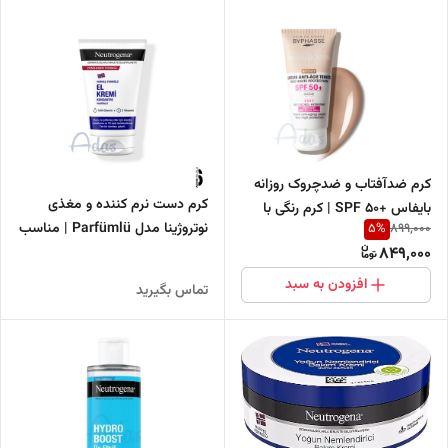
کرم ضدآفتاب و ضدچروک روزانه
کرم دست نرم کننده و مغذی
بایفاس +SPF 50 | کرم رنگی با
نوتروژینا مدل Parfümlü | مناسب
5
%
899,000
تناژ برنزه طبیعی BRONZE
پوست های خشک و آسیب دیده
849,000
افزودن به سبد
تماس بگیرید