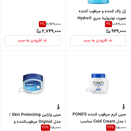
ژل پاک کننده و مرطوب کننده
صورت نوتروژینا سری ®Hydro
6
%
9
%
2,949,000
1,049,000
Boost
2,749,000
949,000
افزودن به سبد
افزودن به سبد
مینی کرم مرطوب کننده POND'S
مینی وازلین Skin Protecting |
| مدل Cold Cream مناسب
مدل Orginal مرطوب‌کننده و
26
%
26
%
115,000
115,000
پوست های خشک
نرم‌کننده