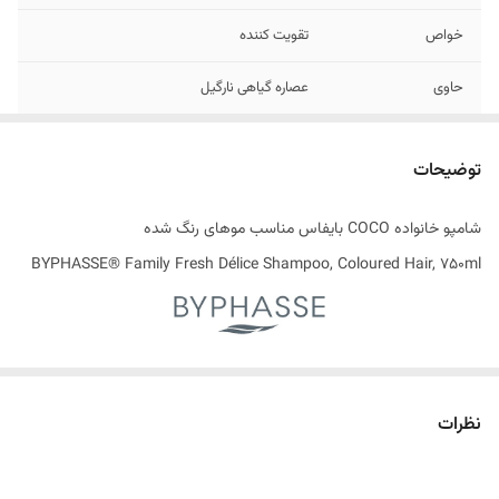
خواص
تقویت کننده
حاوی
عصاره گیاهی نارگیل
مناسب برای
موهای رنگ شده
توضیحات
تاریخ انقضاء
10/2026
شامپو خانواده COCO بایفاس مناسب موهای رنگ شده
اصالت کالا
اصل
BYPHASSE® Family Fresh Délice Shampoo, Coloured Hair, 750ml
ساخت کشور
اسپانیا
راز موهایی سالم و درخشان
همه‌چیز از یک شامپوی خوب شروع می‌شود
نظرات
شامپوها معمولا ترکیبی از مواد شوینده، نرم‌کننده و تقویت‌کننده هستند که با
هدف پاکسازی مو، کاهش چربی و شوره سر، و جلوگیری از خشکی پوست و