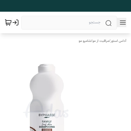
آداس استور
/
مراقبت از مو
/
شامپو مو