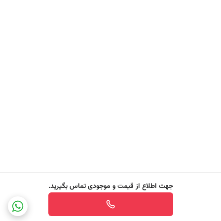
حیوانات تبدیل کرده است. اگر به‌دنبال شامپویی ملایم، تغذیه‌کننده و محافظ
رنگ مو هستید، شامپوی نارگیل بایفاس همراهی قابل‌اعتماد در روتین
مراقبتی شما خواهد بود.
ویژگی های BYPHASSE® Family Fresh Délice Shampoo, Coloured
Hair
- پاک‌کنندگی ملایم و موثر بدون آسیب به رنگ مو
- حاوی عصاره طبیعی و مغذی نارگیل با خاصیت نرم‌کنندگی
- تقویت‌کننده ریشه و ساقه مو
- کمک به احیا و بازسازی تارهای آسیب‌دیده ناشی از رنگ و مواد شیمیایی
- محافظت از رنگ مو و افزایش دوام آن
جهت اطلاع از قیمت و موجودی تماس بگیرید.
- کمک به حفظ درخشندگی، لطافت و سلامت موهای رنگ‌شده
- دارای فرمولاسیون با pH خنثی، سازگار با پوست سر