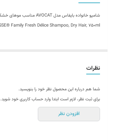
تاریخ انقضاء
شامپو خانواده بایفاس مدل AVOCAT مناسب موهای خشک
اصالت کالا
E® Family Fresh Délice Shampoo, Dry Hair, 750ml
ساخت کشور
راز موهایی سالم و درخشان
همه‌چیز از یک شامپوی خوب شروع می‌شود
نظرات
شامپوها معمولا ترکیبی از مواد شوینده، نرم‌کننده و تقو
شامپوی مناسب، علاوه بر رفع آلودگی و کثیفی، نقش مهمی در
شما هم درباره این محصول نظر خود را بنویسید.
ویتامین‌ها استفاده می‌شود تا موها پس از شستشو لطیف، درخ
برای ثبت نظر، لازم است ابتدا وارد حساب کاربری خود شوید.
بسیاری از مشکلات رایج مو و پوست سر نیز کمک می‌کند.
افزودن نظر
تغذیه، نرمی و احیای موهای خشک