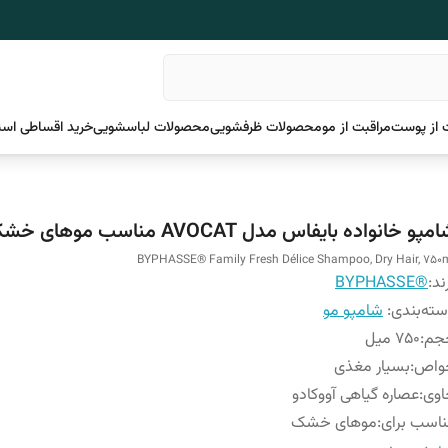
 از پوست
مراقبت از مو
محصولات ظرفشویی
محصولات لباسشویی
خرید اقساطی اسن
مپو خانواده بایفاس مدل AVOCAT مناسب موهای خشک
BYPHASSE® Family Fresh Délice Shampoo, Dry Hair, 750
ند:
®BYPHASSE
ته‌بندی
:
شامپو مو
جم
:
750 میل
واص
:
بسیار مغذی
اوی
:
عصاره گیاهی آووکادو
اسب برای
:
موهای خشک