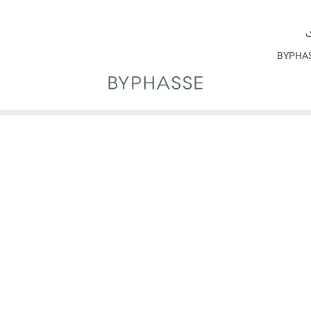
۲۰۲۷
اصل
BYPHASS
اسپانیا
یت‌کننده هستند که با هدف پاکسازی مو، کاهش چربی و شوره سر، و جلوگیری از خشکی
 حفظ سلامت و تقویت پوست سر و تارهای مو ایفا می‌کند. در ترکیب شامپوها اغلب ا
شان و شاداب باقی بمانند. انتخاب شامپویی متناسب با نوع و نیاز مو، نه‌تنها موج