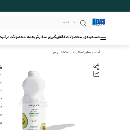
دسته‌بندی محصولات
خانه
پیگیری سفارش
همه محصولات
مراقبت
آداس استور
/
مراقبت از مو
/
شامپو مو
شا
ml
بر
دس
ح
خ
ح
من