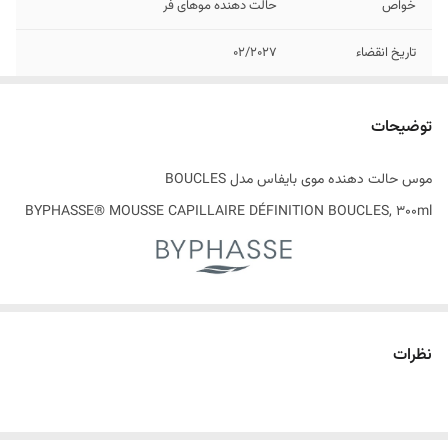
خواص
حالت دهنده موهای فر
تاریخ انقضاء
02/2027
اصالت کالا
اصل
توضیحات
حاوی
پرو ویتامین B5
موس حالت دهنده موی بایفاس مدل BOUCLES
ساخت کشور
اسپانیا
BYPHASSE® MOUSSE CAPILLAIRE DÉFINITION BOUCLES, 300ml
موهای مجعد با فرهای طبیعی و حجیم به دلیل گره خوردن و وز شدن ،
مدیریت آنها را می تواند دشوارتر از موهای صاف نماید. برای مراقبت از موهای
نظرات
مجعد توصیه می شود از محصولات مرطوب کننده مخصوص این نوع موها
استفاده کنید و از برس زدن آنها در هنگام خشکی خودداری کنید تا فرها
شکسته نشوند. تکنیک‌های خاص استایل کردن می‌تواند به برجسته کردن