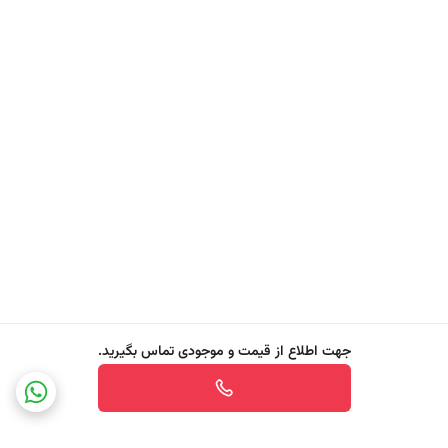
- کنترل موخوره
- آبرسانی و هیدراته مطلوب موها
- مناسب موهای مجعد و موج دار
- حجم دهنده طبیعی موها
- تقویت فیبر موها
- بسیار سبک و غیر چسبناک
- فرمولاسیون کاملا گیاهی و وگان
- محصول اسپانیا
لینک محصول در وبسایت رسمی بایفاس
جهت اطلاع از قیمت و موجودی تماس بگیرید.
راهنمای استفاده
موس مو را در طول و انتهای مو پخش کنید و برای جذب بهتر موها را صاف
کنید. سپس مطابق با استایل معمول خود استایل دهید. همچنین می توانید