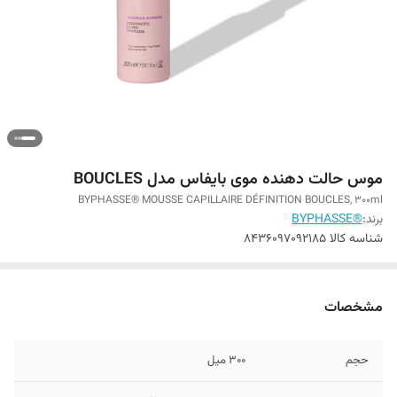
موس حالت دهنده موی بایفاس مدل BOUCLES
BYPHASSE® MOUSSE CAPILLAIRE DÉFINITION BOUCLES, 300ml
برند:
®BYPHASSE
شناسه کالا
8436097092185
مشخصات
حجم
300 میل